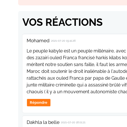
VOS RÉACTIONS
Mohamed
2021-07-20 19:41:26
Le peuple kabyle est un peuple millénaire, avec u
des zazairi ouled Franca francisé harkis kilabs 
méritent notre soutien sans faille, il faut les arm
Maroc doit soutenir le droit inaliénable à l'aut
rattachés aux ouled Franca par papa de Gaulle e
junte militaire criminelle qui a assassiné brûlé
chaouis ( il y a un mouvement autonomiste chaoui
Répondre
Dakhla la belle
2021-07-20 18:01:21