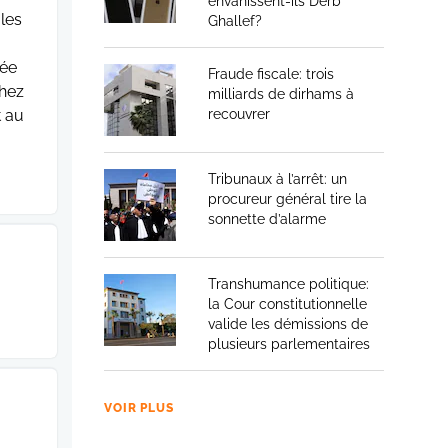
envahissent-ils Derb
 les
Ghallef?
hée
Fraude fiscale: trois
chez
milliards de dirhams à
t au
recouvrer
Tribunaux à l’arrêt: un
procureur général tire la
sonnette d’alarme
Transhumance politique:
la Cour constitutionnelle
valide les démissions de
plusieurs parlementaires
VOIR PLUS