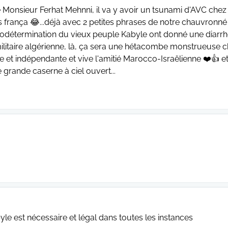
e Monsieur Ferhat Mehnni, il va y avoir un tsunami d'AVC chez
s frança 😂...déjà avec 2 petites phrases de notre chauvronné
todétermination du vieux peuple Kabyle ont donné une diarr
 militaire algérienne, là, ça sera une hétacombe monstrueuse 
bre et indépendante et vive l'amitié Marocco-Israëlienne ❤️👍 e
grande caserne à ciel ouvert...
le est nécessaire et légal dans toutes les instances