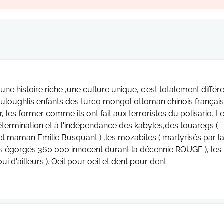
ne histoire riche ,une culture unique, c'est totalement différ
kouloughlis enfants des turco mongol ottoman chinois français.
er, les former comme ils ont fait aux terroristes du polisario. L
odétermination et à l'indépendance des kabyles,des touaregs (
t maman Emilie Busquant ) ,les mozabites ( martyrisés par l
 vifs égorgés 360 000 innocent durant la décennie ROUGE ), les
 d'ailleurs ). Oeil pour oeil et dent pour dent