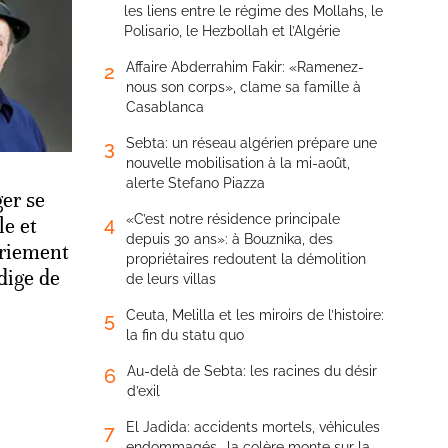
les liens entre le régime des Mollahs, le
Polisario, le Hezbollah et l’Algérie
Affaire Abderrahim Fakir: «Ramenez-
2
nous son corps», clame sa famille à
Casablanca
Sebta: un réseau algérien prépare une
3
nouvelle mobilisation à la mi-août,
alerte Stefano Piazza
ger se
«C’est notre résidence principale
4
le et
depuis 30 ans»: à Bouznika, des
triement
propriétaires redoutent la démolition
dige de
de leurs villas
Ceuta, Melilla et les miroirs de l’histoire:
5
la fin du statu quo
Au-delà de Sebta: les racines du désir
6
d’exil
El Jadida: accidents mortels, véhicules
7
endommagés… la colère monte sur la