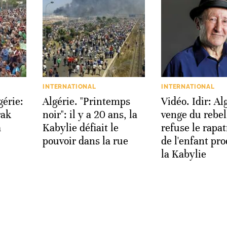
INTERNATIONAL
INTERNATIONAL
gérie:
Algérie. "Printemps
Vidéo. Idir: Al
rak
noir": il y a 20 ans, la
venge du rebel
a
Kabylie défiait le
refuse le rapa
pouvoir dans la rue
de l'enfant pro
la Kabylie