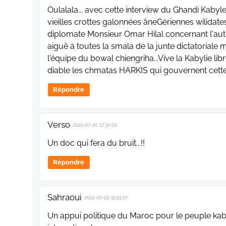
Oulalala... avec cette interview du Ghandi Kabyl
vieilles crottes galonnées âneGériennes wilidate
diplomate Monsieur Omar Hilal concernant l'au
aiguë à toutes la smala de la junte dictatoriale
l'équipe du bowal chiengriha...Vive la Kabylie li
diable les chmatas HARKIS qui gouvernent cette 
Répondre
Verso
2021-07-20 17:30:02
Un doc qui fera du bruit...!!
Répondre
Sahraoui
2021-07-20 15:51:07
Un appui politique du Maroc pour le peuple kaby