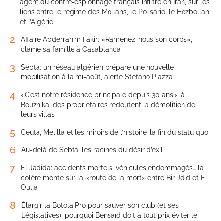
agent du contre-espionnage français infiltré en Iran, sur les
liens entre le régime des Mollahs, le Polisario, le Hezbollah
et l’Algérie
2
Affaire Abderrahim Fakir: «Ramenez-nous son corps»,
clame sa famille à Casablanca
3
Sebta: un réseau algérien prépare une nouvelle
mobilisation à la mi-août, alerte Stefano Piazza
4
«C’est notre résidence principale depuis 30 ans»: à
Bouznika, des propriétaires redoutent la démolition de
leurs villas
5
Ceuta, Melilla et les miroirs de l’histoire: la fin du statu quo
6
Au-delà de Sebta: les racines du désir d’exil
7
El Jadida: accidents mortels, véhicules endommagés… la
colère monte sur la «route de la mort» entre Bir Jdid et El
Oulja
8
Élargir la Botola Pro pour sauver son club (et ses
Législatives): pourquoi Bensaïd doit à tout prix éviter le