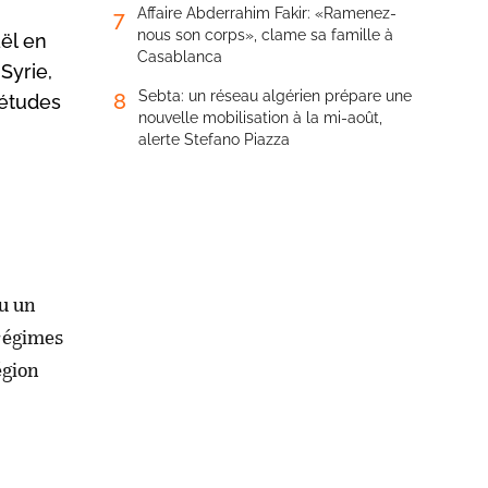
Affaire Abderrahim Fakir: «Ramenez-
7
nous son corps», clame sa famille à
aël en
Casablanca
Syrie,
Sebta: un réseau algérien prépare une
8
iétudes
nouvelle mobilisation à la mi-août,
alerte Stefano Piazza
nu un
régimes
égion