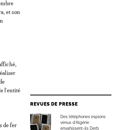
vembre
a, et son
en
affiché,
éaliser
 de
 l'entité
REVUES DE PRESSE
Des téléphones espions
venus d’Algérie
s de fer
envahissent-ils Derb