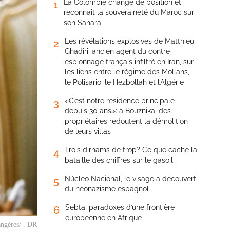
La Colombie change de position et
1
reconnaît la souveraineté du Maroc sur
son Sahara
Les révélations explosives de Matthieu
2
Ghadiri, ancien agent du contre-
espionnage français infiltré en Iran, sur
les liens entre le régime des Mollahs,
le Polisario, le Hezbollah et l’Algérie
«C’est notre résidence principale
3
depuis 30 ans»: à Bouznika, des
propriétaires redoutent la démolition
de leurs villas
Trois dirhams de trop? Ce que cache la
4
bataille des chiffres sur le gasoil
Núcleo Nacional, le visage à découvert
5
du néonazisme espagnol
Sebta, paradoxes d’une frontière
6
européenne en Afrique
angères/ . DR