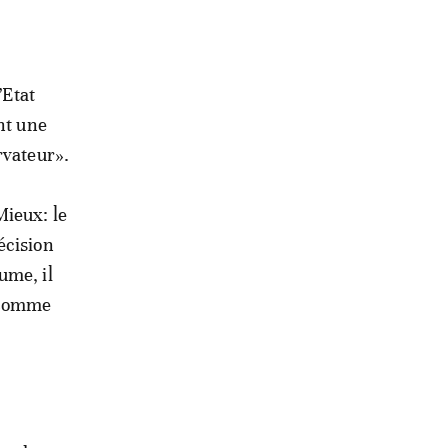
’Etat
nt une
rvateur».
Mieux: le
écision
ume, il
s comme