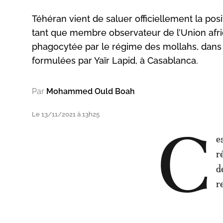
Téhéran vient de saluer officiellement la posi
tant que membre observateur de l’Union afric
phagocytée par le régime des mollahs, dans l
formulées par Yaïr Lapid, à Casablanca.
Par
Mohammed Ould Boah
Le 13/11/2021 à 13h25
C
e
r
d
r