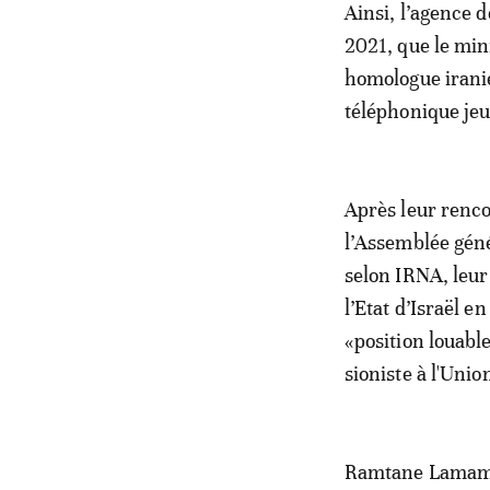
Ainsi, l’agence 
2021, que le min
homologue irani
téléphonique jeu
Après leur renc
l’Assemblée géné
selon IRNA, leur 
l’Etat d’Israël e
«position louabl
sioniste à l'Unio
Ramtane Lamamra,