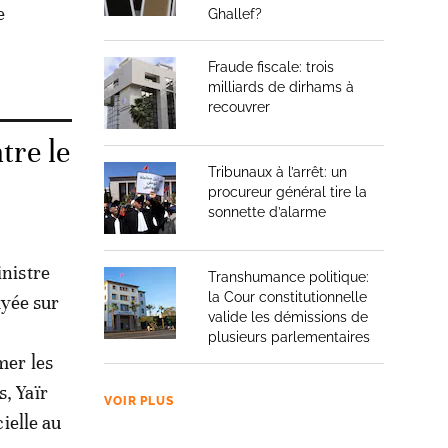
e
Ghallef?
Fraude fiscale: trois
milliards de dirhams à
recouvrer
tre le
Tribunaux à l’arrêt: un
procureur général tire la
sonnette d’alarme
inistre
Transhumance politique:
la Cour constitutionnelle
ayée sur
valide les démissions de
plusieurs parlementaires
mer les
, Yaïr
VOIR PLUS
cielle au