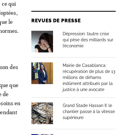
 ce qui
doptées,
REVUES DE PRESSE
que le
 normes.
Dépression: l’autre crise
qui pèse des milliards sur
l’économie
Mairie de Casablanca:
ison des
récupération de plus de 13
millions de dirhams
indûment attribués par la
ique que
justice à une avocate
e de
esoins en
Grand Stade Hassan II: le
épendant
chantier passe à la vitesse
supérieure