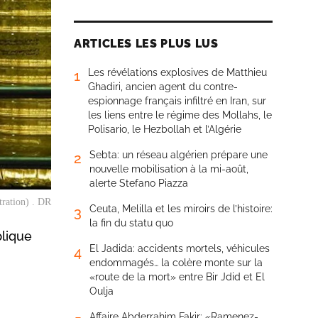
ARTICLES LES PLUS LUS
Les révélations explosives de Matthieu
1
Ghadiri, ancien agent du contre-
espionnage français infiltré en Iran, sur
les liens entre le régime des Mollahs, le
Polisario, le Hezbollah et l’Algérie
Sebta: un réseau algérien prépare une
2
nouvelle mobilisation à la mi-août,
alerte Stefano Piazza
tration) . DR
Ceuta, Melilla et les miroirs de l’histoire:
3
la fin du statu quo
plique
El Jadida: accidents mortels, véhicules
4
endommagés… la colère monte sur la
«route de la mort» entre Bir Jdid et El
Oulja
Affaire Abderrahim Fakir: «Ramenez-