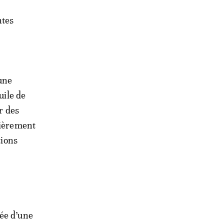
ntes
 une
uile de
r des
lièrement
tions
née d’une