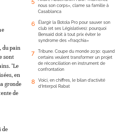
5
nous son corps», clame sa famille à
Casablanca
Élargir la Botola Pro pour sauver son
6
club (et ses Législatives): pourquoi
ne
Bensaïd doit à tout prix éviter le
syndrome des «fraqchia»
, du pain
Tribune. Coupe du monde 2030: quand
7
se sont
certains veulent transformer un projet
de réconciliation en instrument de
ins. "Le
confrontation
isées, en
Voici, en chiffres, le bilan d’activité
8
 la gronde
d’Interpol Rabat
ttente de
i de