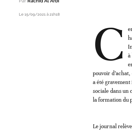
Par
Rachid Al Arbi
Le 15/09/2021 à 21h18
C
e
h
I
à
e
pouvoir d’achat, 
a été gravement 
sociale dans un c
la formation du
Le journal relèv