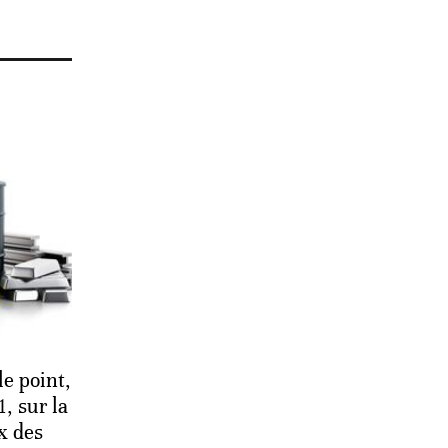
le point,
, sur la
x des