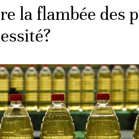
ière la flambée des 
essité?