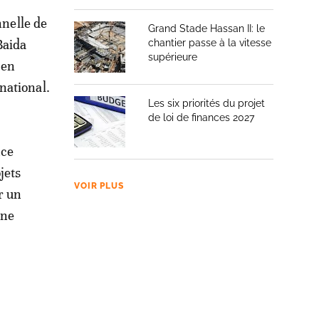
nnelle de
Grand Stade Hassan II: le
Baida
chantier passe à la vitesse
supérieure
 en
national.
Les six priorités du projet
de loi de finances 2027
nce
jets
VOIR PLUS
r un
une