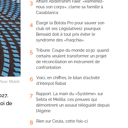
Affaire Abderrahim Fakir: «Ramenez-
3
nous son corps», clame sa famille à
Casablanca
Élargir la Botola Pro pour sauver son
4
club (et ses Législatives): pourquoi
Bensaïd doit à tout prix éviter le
syndrome des «fraqchia»
Tribune. Coupe du monde 2030: quand
5
certains veulent transformer un projet
de réconciliation en instrument de
confrontation
Voici, en chiffres, le bilan d’activité
6
 Noor Midelt.
d’Interpol Rabat
Rapport. La main du «Système» sur
7
027,
Sebta et Melilla: ces preuves qui
loi de
démontrent un assaut téléguidé depuis
l’Algérie
Rien sur Ceuta, cette fois-ci
8