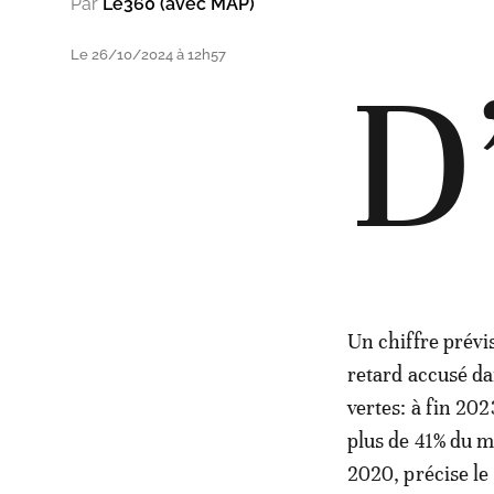
Par
Le360 (avec MAP)
Le 26/10/2024 à 12h57
D
Un chiffre prévi
retard accusé d
vertes: à fin 202
plus de 41% du mi
2020, précise l