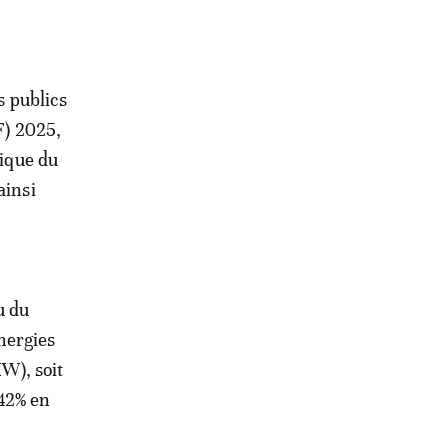
s publics
F) 2025,
rique du
ainsi
u du
nergies
MW), soit
 42% en