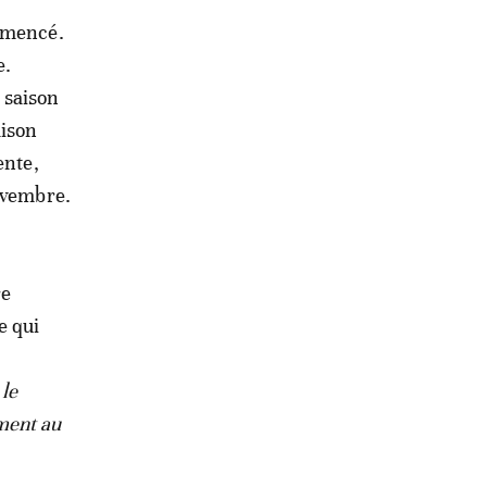
ommencé.
e.
 saison
aison
ente,
ovembre.
re
e qui
 le
iment au