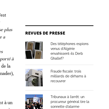
’est
t
se plus
REVUES DE PRESSE
e a
Des téléphones espions
venus d’Algérie
es
envahissent-ils Derb
pporté à
Ghallef?
 de la
Fraude fiscale: trois
mader),
milliards de dirhams à
recouvrer
Tribunaux à l’arrêt: un
nt à un
procureur général tire la
sonnette d’alarme