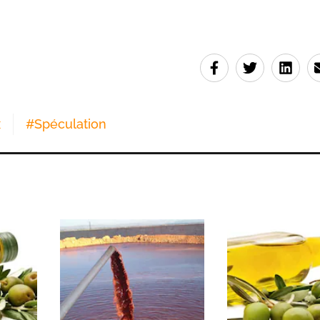
x
#
Spéculation