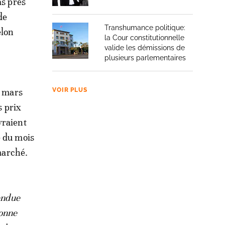
as près
de
Transhumance politique:
elon
la Cour constitutionnelle
valide les démissions de
plusieurs parlementaires
e mars
VOIR PLUS
s prix
vraient
e du mois
 marché.
vendue
ionne