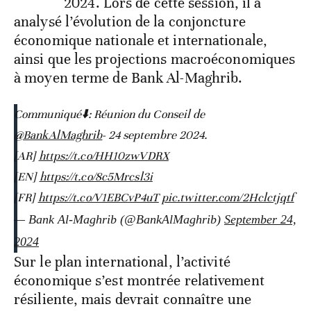
2024. Lors de cette session, il a
analysé l’évolution de la conjoncture
économique nationale et internationale,
ainsi que les projections macroéconomiques
à moyen terme de Bank Al-Maghrib.
Communiqué⬇️: Réunion du Conseil de
@BankAlMaghrib
- 24 septembre 2024.
[AR]
https://t.co/HH10zwVDRX
[EN]
https://t.co/8c5Mrcsl3i
[FR]
https://t.co/V1EBCvP4uT
pic.twitter.com/2Hclctjqtf
— Bank Al-Maghrib (@BankAlMaghrib)
September 24,
2024
Sur le plan international, l’activité
économique s’est montrée relativement
résiliente, mais devrait connaître une