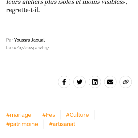
leurs ateliers plus isolés et moins visibles
»,
regrette-t-il.
Par
Youssra Jaoual
Le 10/07/2024 à 12h47
#
mariage
#
Fès
#
Culture
#
patrimoine
#
artisanat