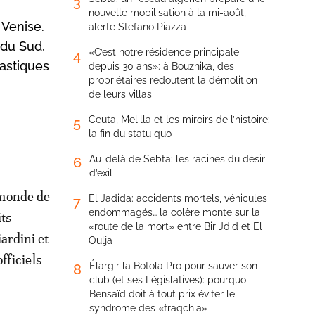
3
nouvelle mobilisation à la mi-août,
 Venise.
alerte Stefano Piazza
 du Sud,
«C’est notre résidence principale
4
astiques
depuis 30 ans»: à Bouznika, des
propriétaires redoutent la démolition
de leurs villas
Ceuta, Melilla et les miroirs de l’histoire:
5
la fin du statu quo
Au-delà de Sebta: les racines du désir
6
d’exil
 monde de
El Jadida: accidents mortels, véhicules
7
endommagés… la colère monte sur la
its
«route de la mort» entre Bir Jdid et El
ardini et
Oulja
fficiels
Élargir la Botola Pro pour sauver son
8
club (et ses Législatives): pourquoi
Bensaïd doit à tout prix éviter le
syndrome des «fraqchia»