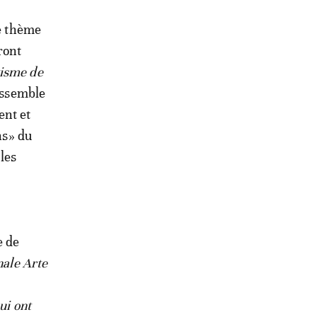
le thème
ront
visme de
rassemble
ent et
ns» du
les
e de
nale Arte
ui ont