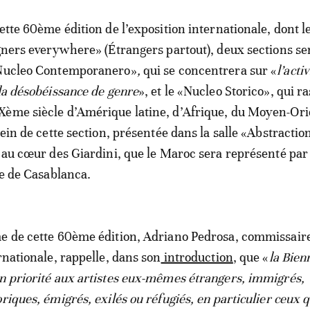
cette 60ème édition de l’exposition internationale, dont 
igners everywhere» (Étrangers partout), deux sections se
«Nucleo Contemporanero»
,
qui se concentrera sur «
l’acti
la désobéissance de genre
», et le «Nucleo Storico», qui 
Xème siècle d’Amérique latine, d’Afrique, du Moyen-Ori
sein de cette section, présentée dans la salle «Abstractio
, au cœur des Giardini, que le Maroc sera représenté par 
le de Casablanca.
me de cette 60ème édition, Adriano Pedrosa, commissair
rnationale, rappelle, dans son
introduction
, que «
la Bien
n priorité aux artistes eux-mêmes étrangers, immigrés,
riques, émigrés, exilés ou réfugiés, en particulier ceux q