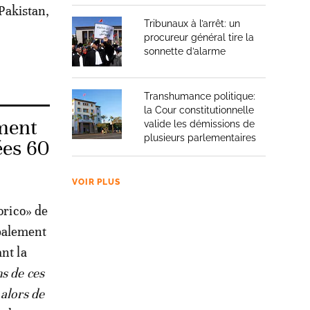
 Pakistan,
Tribunaux à l’arrêt: un
a
procureur général tire la
sonnette d’alarme
Transhumance politique:
la Cour constitutionnelle
ement
valide les démissions de
plusieurs parlementaires
ées 60
VOIR PLUS
orico» de
ipalement
nt la
ns de ces
 alors de