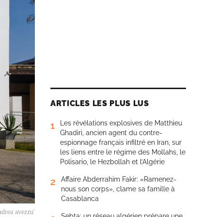
ARTICLES LES PLUS LUS
Les révélations explosives de Matthieu
1
Ghadiri, ancien agent du contre-
espionnage français infiltré en Iran, sur
les liens entre le régime des Mollahs, le
Polisario, le Hezbollah et l’Algérie
Affaire Abderrahim Fakir: «Ramenez-
2
nous son corps», clame sa famille à
Casablanca
ndrea avezzu'
Sebta: un réseau algérien prépare une