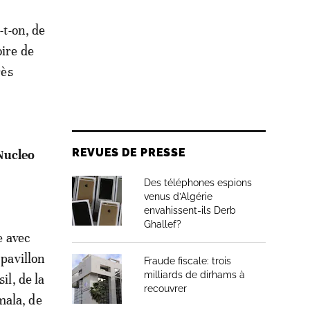
-t-on, de
oire de
rès
REVUES DE PRESSE
Nucleo
Des téléphones espions
venus d’Algérie
envahissent-ils Derb
Ghallef?
e avec
pavillon
Fraude fiscale: trois
milliards de dirhams à
il, de la
recouvrer
mala, de