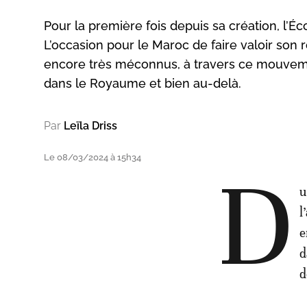
Pour la première fois depuis sa création, l’É
L’occasion pour le Maroc de faire valoir son
encore très méconnus, à travers ce mouveme
dans le Royaume et bien au-delà.
Par
Leïla Driss
Le 08/03/2024 à 15h34
D
u
l
e
d
d