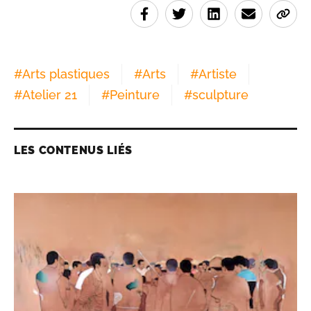
#
Arts plastiques
#
Arts
#
Artiste
#
Atelier 21
#
Peinture
#
sculpture
LES CONTENUS LIÉS