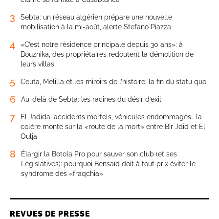
3
Sebta: un réseau algérien prépare une nouvelle
mobilisation à la mi-août, alerte Stefano Piazza
4
«C’est notre résidence principale depuis 30 ans»: à
Bouznika, des propriétaires redoutent la démolition de
leurs villas
5
Ceuta, Melilla et les miroirs de l’histoire: la fin du statu quo
6
Au-delà de Sebta: les racines du désir d’exil
7
El Jadida: accidents mortels, véhicules endommagés… la
colère monte sur la «route de la mort» entre Bir Jdid et El
Oulja
8
Élargir la Botola Pro pour sauver son club (et ses
Législatives): pourquoi Bensaïd doit à tout prix éviter le
syndrome des «fraqchia»
REVUES DE PRESSE