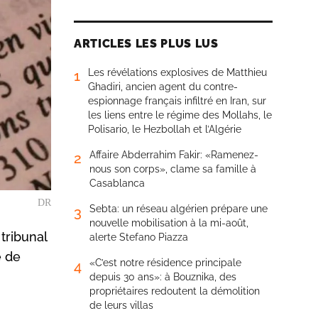
ARTICLES LES PLUS LUS
Les révélations explosives de Matthieu
1
Ghadiri, ancien agent du contre-
espionnage français infiltré en Iran, sur
les liens entre le régime des Mollahs, le
Polisario, le Hezbollah et l’Algérie
Affaire Abderrahim Fakir: «Ramenez-
2
nous son corps», clame sa famille à
Casablanca
DR
Sebta: un réseau algérien prépare une
3
nouvelle mobilisation à la mi-août,
tribunal
alerte Stefano Piazza
e de
«C’est notre résidence principale
4
depuis 30 ans»: à Bouznika, des
propriétaires redoutent la démolition
de leurs villas