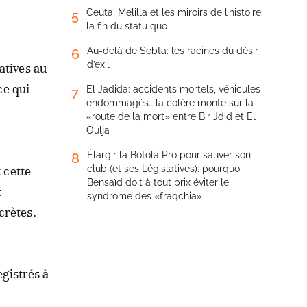
Ceuta, Melilla et les miroirs de l’histoire:
5
la fin du statu quo
Au-delà de Sebta: les racines du désir
6
d’exil
atives au
ce qui
El Jadida: accidents mortels, véhicules
7
endommagés… la colère monte sur la
«route de la mort» entre Bir Jdid et El
Oulja
Élargir la Botola Pro pour sauver son
8
 cette
club (et ses Législatives): pourquoi
Bensaïd doit à tout prix éviter le
t
syndrome des «fraqchia»
crètes.
egistrés à