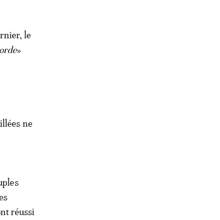
rnier, le
corde
»
illées ne
uples
es
ont réussi