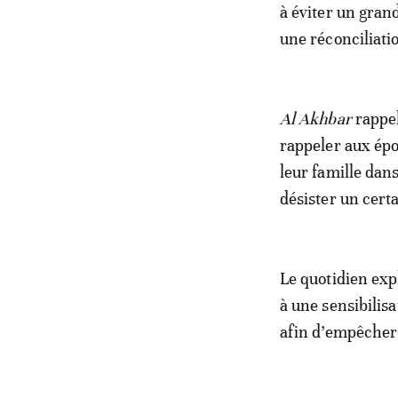
à éviter un gran
une réconciliati
Al Akhbar
rappel
rappeler aux épo
leur famille dans
désister un cert
Le quotidien expl
à une sensibilis
afin d’empêcher