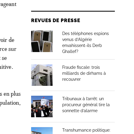
rageant
REVUES DE PRESSE
Des téléphones espions
voir de
venus d’Algérie
envahissent-ils Derb
rce sur
Ghallef?
t se
itive.
Fraude fiscale: trois
milliards de dirhams à
recouvrer
s en plus
Tribunaux à l’arrêt: un
pulation,
procureur général tire la
sonnette d’alarme
Transhumance politique: