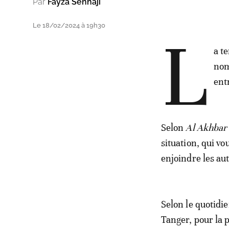
Par
Fayza Senhaji
Le 18/02/2024 à 19h30
L
a t
nom
ent
Selon
Al Akhbar
situation, qui v
enjoindre les au
Selon le quotidie
Tanger, pour la p