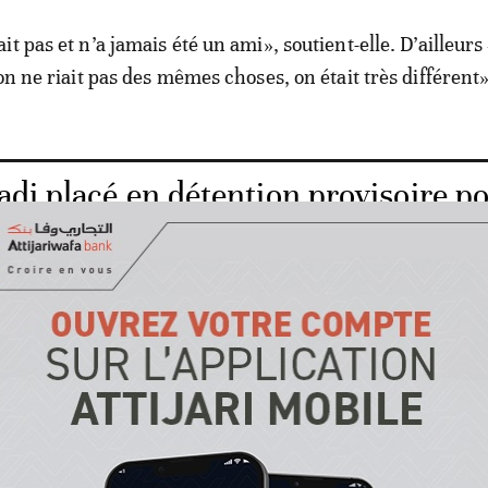
t pas et n’a jamais été un ami», soutient-elle. D’ailleurs
on ne riait pas des mêmes choses, on était très différent»
di placé en détention provisoire p
 avec violence et viol
Hafsa Boutahar explique que les quelques jours qui ont 
é rythmés par les convocations de Omar Radi à la Brigade 
ciaire (BNPJ). Il avait alors pour habitude, explique-t-elle,
de sa convocation au bureau du Desk», pour y «passer un
et amis». On comprend donc à travers le témoignage de l