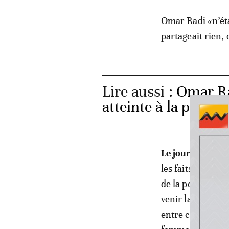
Omar Radi «n’étai
partageait rien, 
Lire aussi :
Omar Ra
atteinte à la pudeur
Le jour des faits
les faits ont ét
de la police judi
venir la veille 
entre collègues 