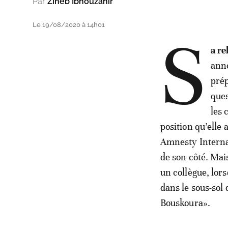
Par
Zineb Ibnouzahir
Le 19/08/2020 à 14h01
S
a re
anno
prép
ques
les 
position qu’elle 
Amnesty Internat
de son côté. Mai
un collègue, lors
dans le sous-sol
Bouskoura».