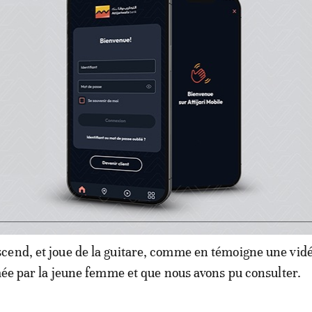
iance bon enfant régnait dans cette villa de la banlieu
Casa Green Town, qui faisait à la fois office de lieu d’hab
ia et de salle de rédaction.
 juillet, dans cette même maison. «Il est arrivé, il était
vient Hafsa Boutahar qui, à la demande de Omar Radi, mo
une guitare, car il voulait en jouer. «Il m’a suivie dans le
ontrait pressant et j’ai fait en sorte de l’esquiver et de le
 explique-t-elle.
end, et joue de la guitare, comme en témoigne une vid
lmée par la jeune femme et que nous avons pu consulter.