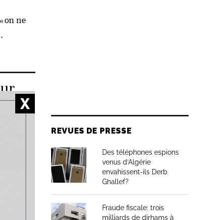
 «on ne
.
our
REVUES DE PRESSE
précédé
Des téléphones espions
nationale
venus d’Algérie
envahissent-ils Derb
 «de
Ghallef?
 moment
a jeune
Fraude fiscale: trois
milliards de dirhams à