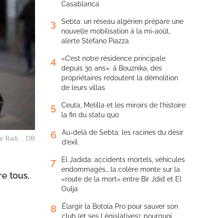
Casablanca
Sebta: un réseau algérien prépare une
3
nouvelle mobilisation à la mi-août,
alerte Stefano Piazza
«C’est notre résidence principale
4
depuis 30 ans»: à Bouznika, des
propriétaires redoutent la démolition
de leurs villas
Ceuta, Melilla et les miroirs de l’histoire:
5
la fin du statu quo
Au-delà de Sebta: les racines du désir
6
r Radi. . DR
d’exil
El Jadida: accidents mortels, véhicules
7
endommagés… la colère monte sur la
re tous,
«route de la mort» entre Bir Jdid et El
Oulja
Élargir la Botola Pro pour sauver son
8
club (et ses Législatives): pourquoi