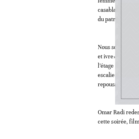
femme qu’une amb
casablancaise, à 
du patron du méd
Nous sommes le 12
et ivre», se sou
l’étage chercher 
escaliers, il se m
repousser», nous
Omar Radi redesc
cette soirée, fi