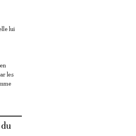
lle lui
ien
ar les
comme
r du