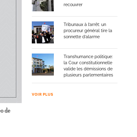
e
recouvrer
itation
Tribunaux à l’arrêt: un
procureur général tire la
sonnette d’alarme
 joyeux
nte à
Transhumance politique:
la Cour constitutionnelle
s
valide les démissions de
plusieurs parlementaires
VOIR PLUS
éo de