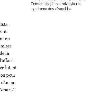
Bensaïd doit à tout prix éviter le
syndrome des «fraqchia»
ins»,
ment
ent en
limiter
de la
l’affaire
e lui, ni
ion pour
s d’un an
 Amar, à