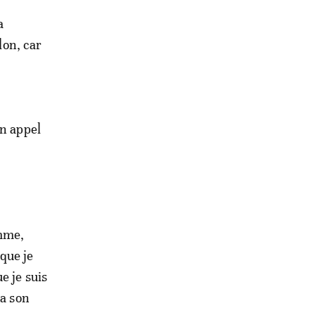
a
lon, car
en appel
emme,
que je
e je suis
ia son