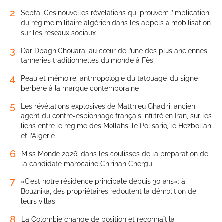
2
Sebta. Ces nouvelles révélations qui prouvent l’implication
du régime militaire algérien dans les appels à mobilisation
sur les réseaux sociaux
3
Dar Dbagh Chouara: au cœur de l’une des plus anciennes
tanneries traditionnelles du monde à Fès
4
Peau et mémoire: anthropologie du tatouage, du signe
berbère à la marque contemporaine
5
Les révélations explosives de Matthieu Ghadiri, ancien
agent du contre-espionnage français infiltré en Iran, sur les
liens entre le régime des Mollahs, le Polisario, le Hezbollah
et l’Algérie
6
Miss Monde 2026: dans les coulisses de la préparation de
la candidate marocaine Chirihan Chergui
7
«C’est notre résidence principale depuis 30 ans»: à
Bouznika, des propriétaires redoutent la démolition de
leurs villas
8
La Colombie change de position et reconnaît la