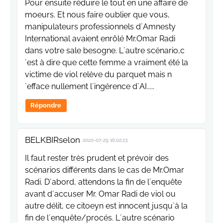
Pour ensuite réduire le tout en une affaire de
moeurs. Et nous faire oublier que vous,
manipulateurs professionnels d´Amnesty
International avaient enrôlé Mr.Omar Radi
dans votre sale besogne. L´autre scénario,c
´est à dire que cette femme a vraiment été la
victime de viol relève du parquet mais n
´efface nullement l´ingérence d´AI.....
Répondre
BELKBIRselon
2020-07-29 16:02:23
Il faut rester très prudent et prévoir des
scénarios différents dans le cas de Mr.Omar
Radi. D´abord, attendons la fin de l´enquête
avant d´accuser Mr. Omar Radi de viol ou
autre délit, ce citoeyn est innocent jusqu`à la
fin de l´enquête/procés. L´autre scénario