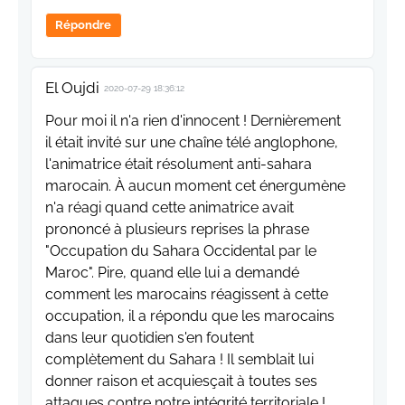
Répondre
El Oujdi
2020-07-29 18:36:12
Pour moi il n'a rien d'innocent ! Dernièrement
il était invité sur une chaîne télé anglophone,
l'animatrice était résolument anti-sahara
marocain. À aucun moment cet énergumène
n'a réagi quand cette animatrice avait
prononcé à plusieurs reprises la phrase
"Occupation du Sahara Occidental par le
Maroc". Pire, quand elle lui a demandé
comment les marocains réagissent à cette
occupation, il a répondu que les marocains
dans leur quotidien s'en foutent
complètement du Sahara ! Il semblait lui
donner raison et acquiesçait à toutes ses
attaques contre notre intégrité territoriale !