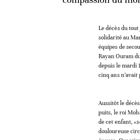
Le décès du tout
solidarité au Ma
équipes de secour
Rayan Ouram du p
depuis le mardi 
cinq ans n’avait 
Aussitôt le décè
puits, le roi M
de cet enfant, «
douloureuse circ