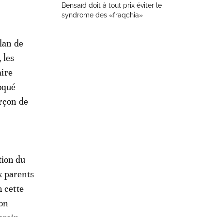
Bensaïd doit à tout prix éviter le
syndrome des «fraqchia»
lan de
 les
aire
oqué
arçon de
tion du
x parents
n cette
son