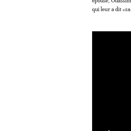
épouse, Ouassima
qui leur a dit «s