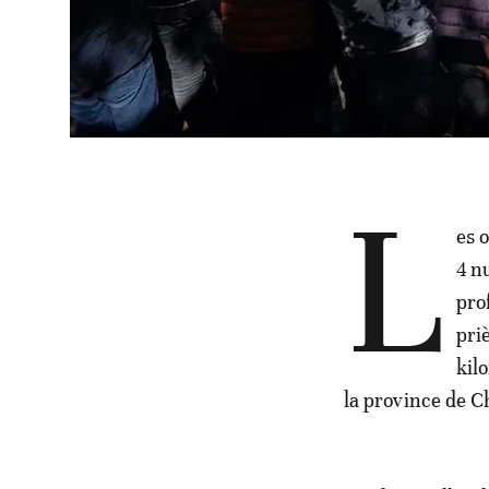
L
es 
4 n
pro
pri
kil
la province de 