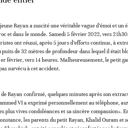
 jeune Rayan a suscité une véritable vague d’émoi et un é
roc et dans le monde. Samedi 5 février 2022, vers 21h30,
istes ont réussi, après 5 jours d’efforts continus, à extr
uits de 32 mètres de profondeur dans lequel il était bl
1er février, vers 14 heures. Malheureusement, le petit g
pas survécu à cet accident.
s de Rayan confirmé, quelques minutes après son extrac
ohammed VI a exprimé personnellement au téléphone, au
ses plus vives condoléances et sa sincère compassion». E
onstance, les parents du petit Rayan, Khalid Ouram et 