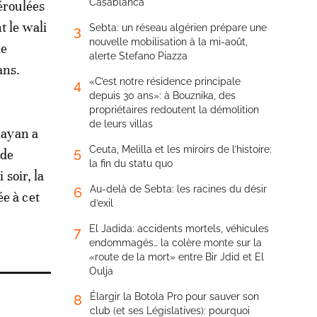
Casablanca
éroulées
t le wali
Sebta: un réseau algérien prépare une
3
nouvelle mobilisation à la mi-août,
le
alerte Stefano Piazza
ans.
«C’est notre résidence principale
4
depuis 30 ans»: à Bouznika, des
propriétaires redoutent la démolition
de leurs villas
Rayan a
Ceuta, Melilla et les miroirs de l’histoire:
5
 de
la fin du statu quo
 soir, la
Au-delà de Sebta: les racines du désir
6
e à cet
d’exil
El Jadida: accidents mortels, véhicules
7
endommagés… la colère monte sur la
«route de la mort» entre Bir Jdid et El
Oulja
Élargir la Botola Pro pour sauver son
8
club (et ses Législatives): pourquoi