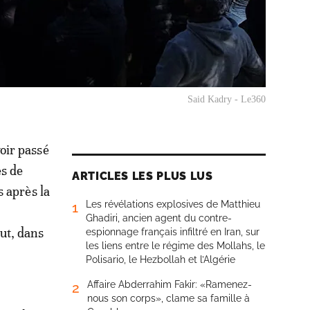
Said Kadry - Le360
oir passé
es de
ARTICLES LES PLUS LUS
s après la
Les révélations explosives de Matthieu
1
Ghadiri, ancien agent du contre-
ut, dans
espionnage français infiltré en Iran, sur
les liens entre le régime des Mollahs, le
Polisario, le Hezbollah et l’Algérie
Affaire Abderrahim Fakir: «Ramenez-
2
nous son corps», clame sa famille à