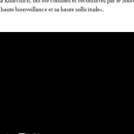
 Kharchich, ont été consolés et réconfortés par le Souv
a haute bienveillance et sa haute sollicitude».