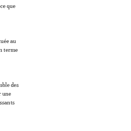
-ce que
tuée au
en terme
emble des
r une
essants