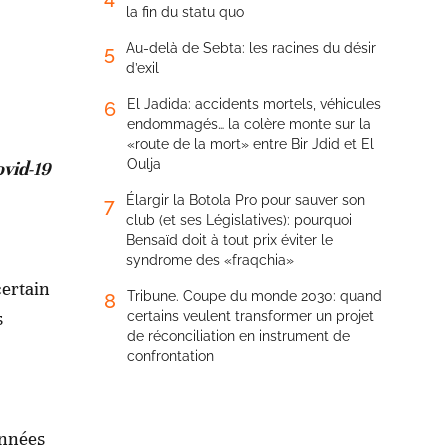
la fin du statu quo
Au-delà de Sebta: les racines du désir
5
d’exil
El Jadida: accidents mortels, véhicules
6
endommagés… la colère monte sur la
«route de la mort» entre Bir Jdid et El
Oulja
ovid-19
Élargir la Botola Pro pour sauver son
7
club (et ses Législatives): pourquoi
Bensaïd doit à tout prix éviter le
syndrome des «fraqchia»
certain
Tribune. Coupe du monde 2030: quand
8
s
certains veulent transformer un projet
de réconciliation en instrument de
confrontation
onnées