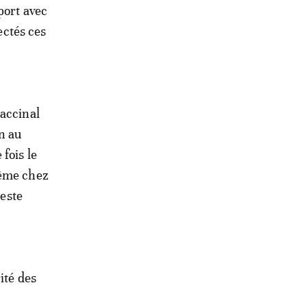
port avec
ectés ces
accinal
n au
fois le
même chez
reste
ité des