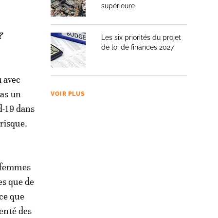
supérieure
?
Les six priorités du projet
de loi de finances 2027
 avec
pas un
VOIR PLUS
id-19 dans
risque.
e femmes
es que de
-ce que
uenté des