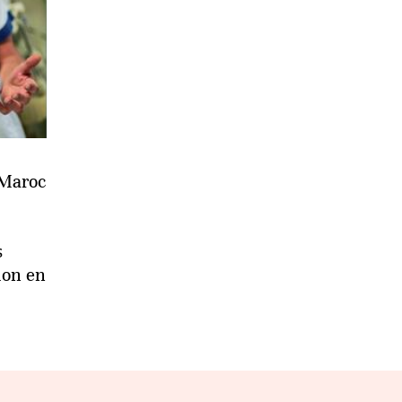
 Maroc
s
lon en