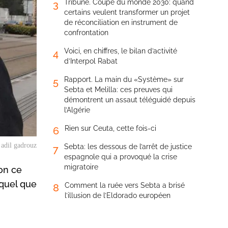
Tribune. Coupe du monde 2030: quand
3
certains veulent transformer un projet
de réconciliation en instrument de
confrontation
Voici, en chiffres, le bilan d’activité
4
d’Interpol Rabat
Rapport. La main du «Système» sur
5
Sebta et Melilla: ces preuves qui
démontrent un assaut téléguidé depuis
l’Algérie
Rien sur Ceuta, cette fois-ci
6
 adil gadrouz
Sebta: les dessous de l’arrêt de justice
7
espagnole qui a provoqué la crise
migratoire
ion ce
 quel que
Comment la ruée vers Sebta a brisé
8
l’illusion de l’Eldorado européen