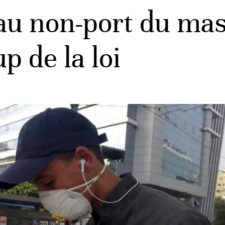
r au non-port du m
p de la loi