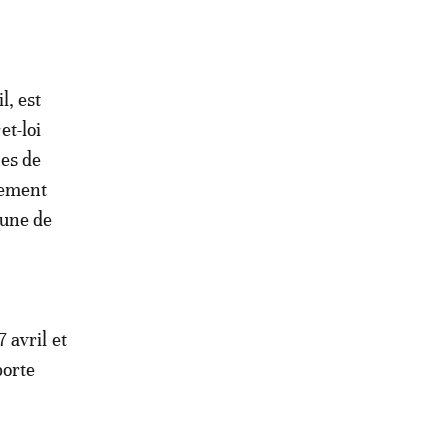
l, est
et-loi
nes de
sement
'une de
 avril et
porte