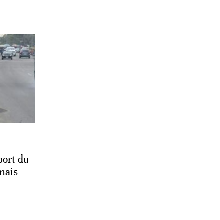
port du
mais