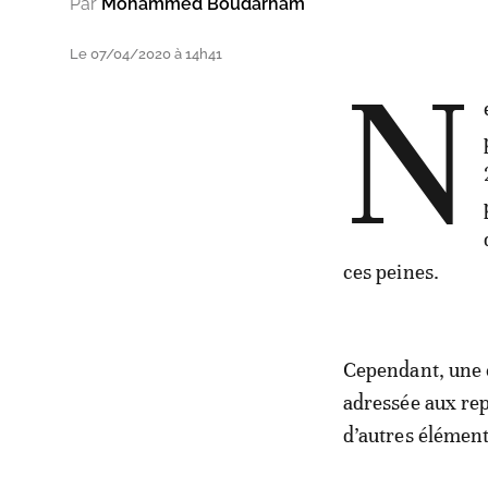
Par
Mohammed Boudarham
Le 07/04/2020 à 14h41
N
ces peines.
Cependant, une c
adressée aux rep
d’autres éléments