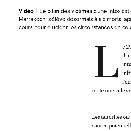
Vidéo
Le bilan des victimes d’une intoxicat
Marrakech, s’élève désormais à six morts, apr
cours pour élucider les circonstances de ce
L
e 2
d’u
int
inf
l’e
toute une ville s
Les autorités on
source potentiel