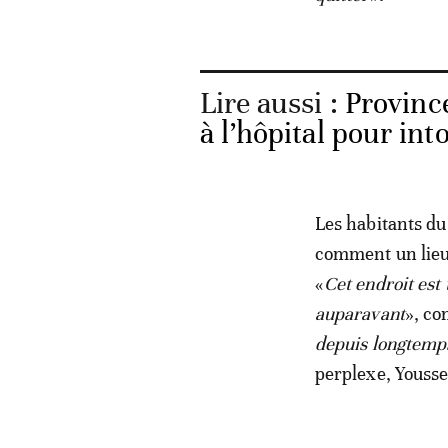
Lire aussi :
Provinc
à l’hôpital pour int
Les habitants du
comment un lieu 
«
Cet endroit est 
auparavant
», co
depuis longtemps
perplexe, Youssef