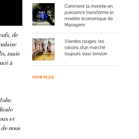
Comment la montée en
puissance transforme le
modèle économique de
Managem
œufs, de
Viandes rouges: les
malaise
raisons d’un marché
is, mais
toujours sous tension
ncé à
VOIR PLUS
 Zohr.
icale
oux et
e de nous