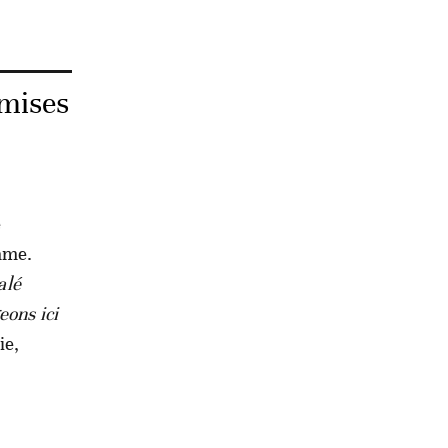
dmises
e
rame.
alé
ons ici
ie,