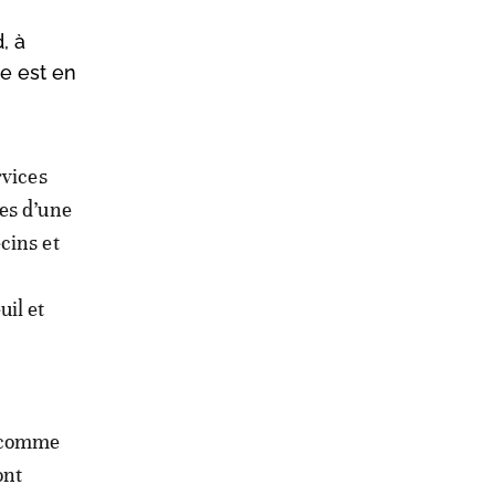
, à
te est en
rvices
mes d’une
cins et
uil et
d comme
ont