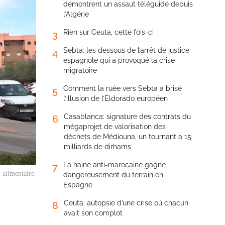
démontrent un assaut téléguidé depuis
l’Algérie
Rien sur Ceuta, cette fois-ci
3
Sebta: les dessous de l’arrêt de justice
4
espagnole qui a provoqué la crise
migratoire
Comment la ruée vers Sebta a brisé
5
l’illusion de l’Eldorado européen
Casablanca: signature des contrats du
6
mégaprojet de valorisation des
déchets de Médiouna, un tournant à 15
milliards de dirhams
La haine anti-marocaine gagne
7
 alimentaire.
dangereusement du terrain en
Espagne
Ceuta: autopsie d’une crise où chacun
8
avait son complot