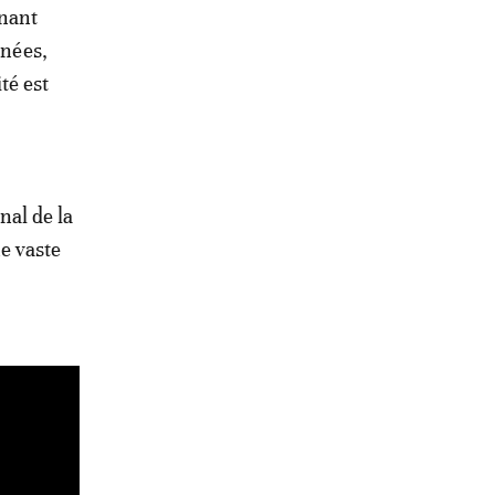
enant
nnées,
té est
nal de la
e vaste