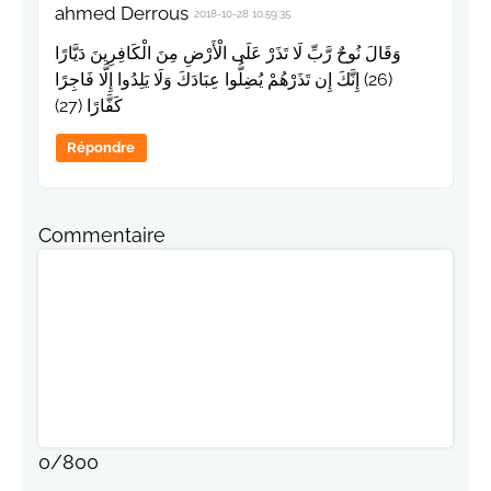
ahmed Derrous
2018-10-28 10:59:35
وَقَالَ نُوحٌ رَّبِّ لَا تَذَرْ عَلَى الْأَرْضِ مِنَ الْكَافِرِينَ دَيَّارًا
(26) إِنَّكَ إِن تَذَرْهُمْ يُضِلُّوا عِبَادَكَ وَلَا يَلِدُوا إِلَّا فَاجِرًا
كَفَّارًا (27)
Répondre
Commentaire
0
/
800