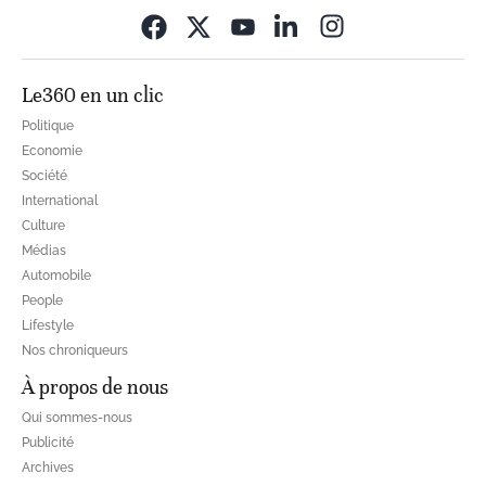
Opens in new wi
Le360 en un clic
Politique
Economie
Société
International
Culture
Médias
Automobile
People
Lifestyle
Nos chroniqueurs
À propos de nous
Qui sommes-nous
Publicité
Archives