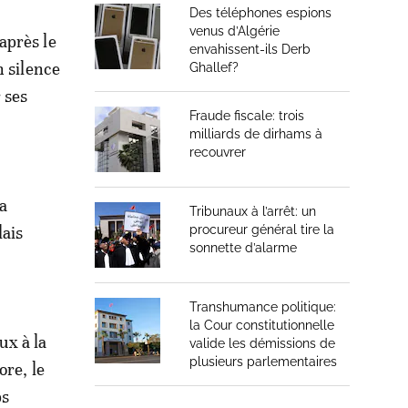
Des téléphones espions
venus d’Algérie
après le
envahissent-ils Derb
n silence
Ghallef?
 ses
Fraude fiscale: trois
milliards de dirhams à
recouvrer
La
Tribunaux à l’arrêt: un
lais
procureur général tire la
sonnette d’alarme
Transhumance politique:
la Cour constitutionnelle
ux à la
valide les démissions de
plusieurs parlementaires
ore, le
ps