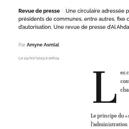
Revue de presse
Une circulaire adressée pa
présidents de communes, entre autres, fixe d
d’autorisation. Une revue de presse d’Al Ahda
Par
Amyne Asmlal
Le 23/07/2023 à 20h24
L
es c
com
cha
Le principe du «
l’administration 