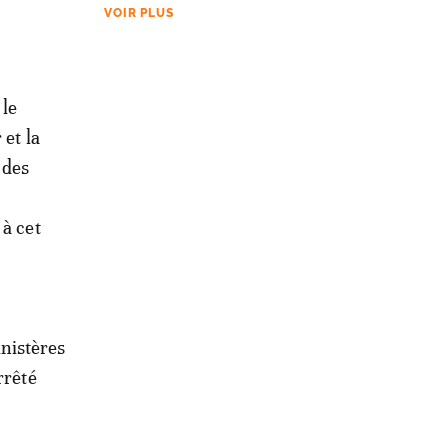
VOIR PLUS
 le
 et la
 des
 à cet
inistères
rrêté