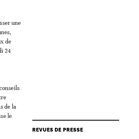
esser une
unes,
ux de
di 24
conseils
tre
s de la
se le
REVUES DE PRESSE