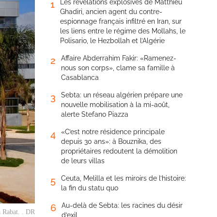
Les révélations explosives de Matthieu
1
Ghadiri, ancien agent du contre-
espionnage français infiltré en Iran, sur
les liens entre le régime des Mollahs, le
Polisario, le Hezbollah et l’Algérie
Affaire Abderrahim Fakir: «Ramenez-
2
nous son corps», clame sa famille à
Casablanca
Sebta: un réseau algérien prépare une
3
nouvelle mobilisation à la mi-août,
alerte Stefano Piazza
«C’est notre résidence principale
4
depuis 30 ans»: à Bouznika, des
propriétaires redoutent la démolition
de leurs villas
Ceuta, Melilla et les miroirs de l’histoire:
5
la fin du statu quo
Au-delà de Sebta: les racines du désir
6
à Rabat. . DR
d’exil