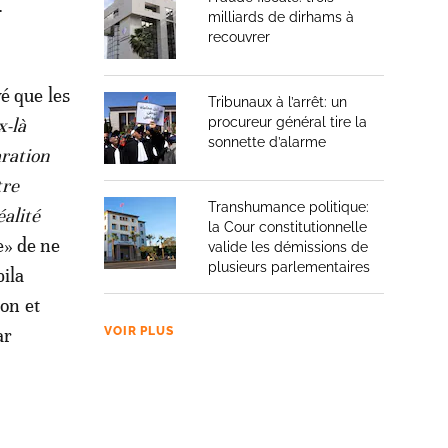
.
milliards de dirhams à
recouvrer
é que les
Tribunaux à l’arrêt: un
x-là
procureur général tire la
sonnette d’alarme
aration
tre
Transhumance politique:
éalité
la Cour constitutionnelle
e» de ne
valide les démissions de
plusieurs parlementaires
bila
ion et
ar
VOIR PLUS