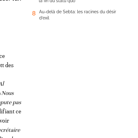
la fin du statu quo
Au-delà de Sebta: les racines du désir
8
d’exil
 ce
tt des
Al
«
Nous
mpute pas
lifiant ce
voir
ecrétaire