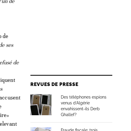
l’un de
b de
de ses
efusé de
liquent
REVUES DE PRESSE
ns
 accusent
Des téléphones espions
venus d’Algérie
e
envahissent-ils Derb
ire»
Ghallef?
relevant
Fraude fiscale: trois