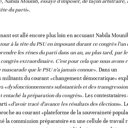
e, Nabila Mounib, essaye d’imposer, de façon arbitraire, 
tête du parti
».
ant est allé encore plus loin en accusant Nabila Mouni
tour à la tête du PSU en imposant durant ce congrès l’un 
endre les rênes du parti dans un an, au plus tard, par le
congrès extraordinaire. C’est pour cela que nous avons r
te mascarade que le PSU n’a jamais connue
». Dans un
 militants du courant «changement démocratique» exp
es «
dysfonctionnements substantiels et des transgressio
nt entaché la préparation du congrès
». Les contestataires
arti «
d’avoir tracé d’avance les résultats des élections
». L
oche au courant «plateforme de la souveraineté popula
mé la commission préparatoire en une cellule de travail 