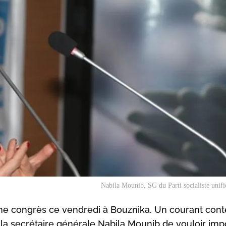
Nabila Mounib, SG du Parti socialiste unifi
me congrès ce vendredi à Bouznika. Un courant conte
la secrétaire générale Nabila Mounib de vouloir impo