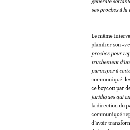
générale sortant
ses proches à la 
Le même interven
planifier son «
re
proches pour repr
truchement d’un 
participer à cet
communiqué, les
ce boycott par d
juridiques qui o
la direction du p
communiqué repr
d’avoir transfor