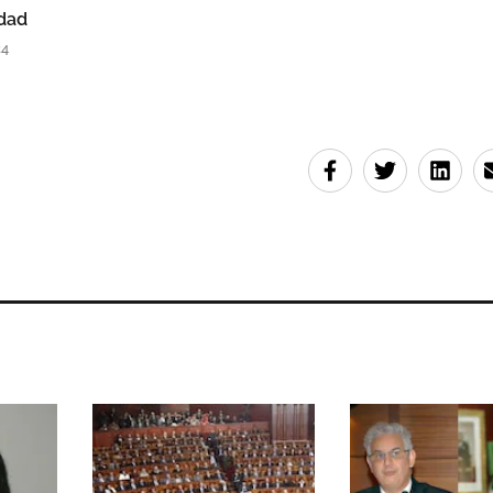
dad
24