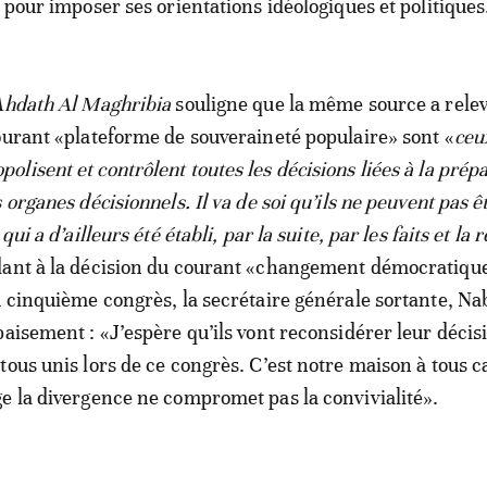
 pour imposer ses orientations idéologiques et politiques
Ahdath Al Maghribia
souligne que la même source a relev
ourant «plateforme de souveraineté populaire» sont «
ceu
lisent et contrôlent toutes les décisions liées à la prép
 organes décisionnels. Il va de soi qu’ils ne peuvent pas ê
qui a d’ailleurs été établi, par la suite, par les faits et la r
ant à la décision du courant «changement démocratiqu
u cinquième congrès, la secrétaire générale sortante, Na
paisement : «J’espère qu’ils vont reconsidérer leur décis
tous unis lors de ce congrès. C’est notre maison à tous c
e la divergence ne compromet pas la convivialité».