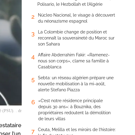
Polisario, le Hezbollah et l’Algérie
Núcleo Nacional, le visage à découvert
2
du néonazisme espagnol
La Colombie change de position et
3
reconnaît la souveraineté du Maroc sur
son Sahara
Affaire Abderrahim Fakir: «Ramenez-
4
nous son corps», clame sa famille à
Casablanca
Sebta: un réseau algérien prépare une
5
nouvelle mobilisation à la mi-août,
alerte Stefano Piazza
«C’est notre résidence principale
6
depuis 30 ans»: à Bouznika, des
é (PSU). . dr
propriétaires redoutent la démolition
de leurs villas
stataire
Ceuta, Melilla et les miroirs de l’histoire:
7
ser l’un