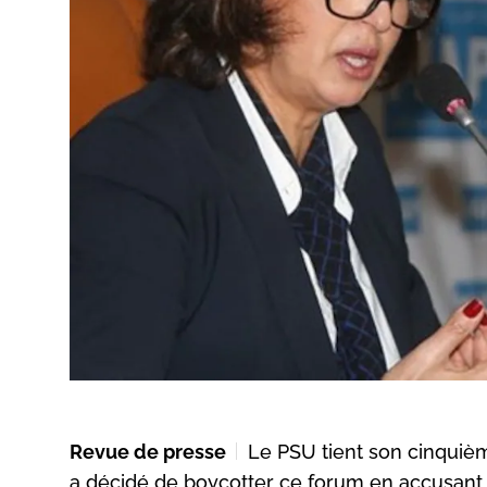
Revue de presse
Le PSU tient son cinquiè
a décidé de boycotter ce forum en accusant 