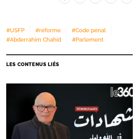
#
USFP
#
réforme
#
Code pénal
#
Abderrahim Chahid
#
Parlement
LES CONTENUS LIÉS