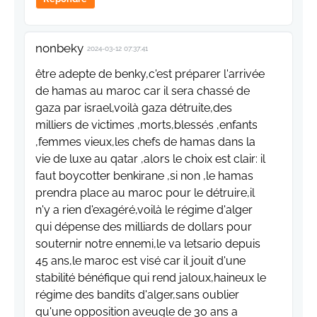
nonbeky
2024-03-12 07:37:41
être adepte de benky,c'est préparer l'arrivée
de hamas au maroc car il sera chassé de
gaza par israel,voilà gaza détruite,des
milliers de victimes ,morts,blessés ,enfants
,femmes vieux,les chefs de hamas dans la
vie de luxe au qatar ,alors le choix est clair: il
faut boycotter benkirane ,si non ,le hamas
prendra place au maroc pour le détruire,il
n'y a rien d'exagéré,voilà le régime d'alger
qui dépense des milliards de dollars pour
souternir notre ennemi,le va letsario depuis
45 ans,le maroc est visé car il jouit d'une
stabilité bénéfique qui rend jaloux,haineux le
régime des bandits d'alger,sans oublier
qu'une opposition aveugle de 30 ans a