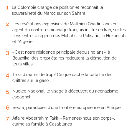
1
La Colombie change de position et reconnaît la
souveraineté du Maroc sur son Sahara
2
Les révélations explosives de Matthieu Ghadiri, ancien
agent du contre-espionnage français infiltré en Iran, sur les
liens entre le régime des Mollahs, le Polisario, le Hezbollah
et l’Algérie
3
«C’est notre résidence principale depuis 30 ans»: à
Bouznika, des propriétaires redoutent la démolition de
leurs villas
4
Trois dirhams de trop? Ce que cache la bataille des
chiffres sur le gasoil
5
Núcleo Nacional, le visage à découvert du néonazisme
espagnol
6
Sebta, paradoxes d’une frontière européenne en Afrique
7
Affaire Abderrahim Fakir: «Ramenez-nous son corps»,
clame sa famille à Casablanca