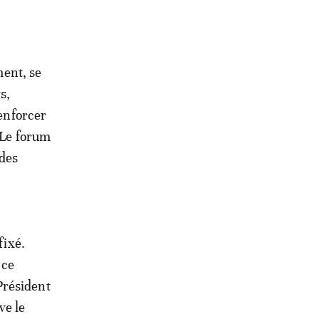
ent, se
s,
enforcer
 Le forum
 des
fixé.
 ce
Président
ve le