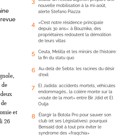
3
nouvelle mobilisation à la mi-août,
aine
alerte Stefano Piazza
e revue
«C’est notre résidence principale
4
depuis 30 ans»: à Bouznika, des
propriétaires redoutent la démolition
de leurs villas
Ceuta, Melilla et les miroirs de l’histoire:
5
la fin du statu quo
Au-delà de Sebta: les racines du désir
6
gnole,
d’exil
t de
El Jadida: accidents mortels, véhicules
7
endommagés… la colère monte sur la
 deux
«route de la mort» entre Bir Jdid et El
 de
Oulja
nomie et
Élargir la Botola Pro pour sauver son
8
di 26
club (et ses Législatives): pourquoi
Bensaïd doit à tout prix éviter le
syndrome des «fraqchia»