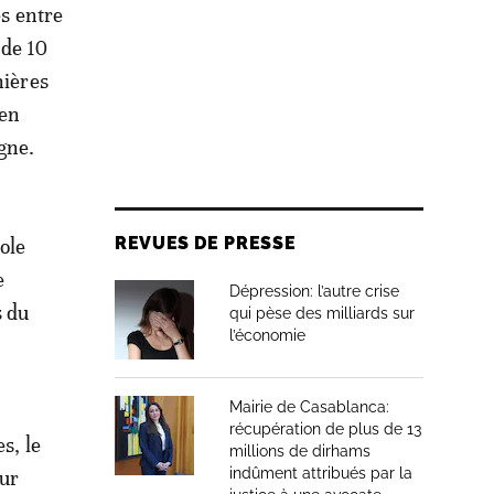
es entre
 de 10
nières
 en
gne.
REVUES DE PRESSE
ole
e
Dépression: l’autre crise
s du
qui pèse des milliards sur
l’économie
Mairie de Casablanca:
récupération de plus de 13
s, le
millions de dirhams
indûment attribués par la
our