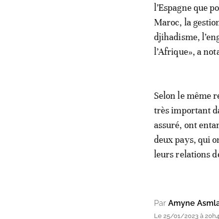
l’Espagne que po
Maroc, la gestion
djihadisme, l’en
l’Afrique», a no
Selon le même r
très important da
assuré, ont enta
deux pays, qui 
leurs relations d
Par
Amyne Asmla
Le 25/01/2023 à 20h