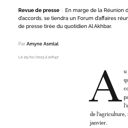
Revue de presse
En marge de la Réunion de
d’accords, se tiendra un Forum d’affaires réu
de presse tirée du quotidien Al Akhbar.
Par
Amyne Asmlal
Le 25/01/2023 à 20h47
A
u
qu
c
p
l
de l’agriculture,
janvier.