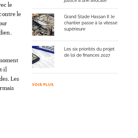
justice à une avocate
ec le
contre le
Grand Stade Hassan II: le
our
chantier passe à la vitesse
supérieure
dien.
Les six priorités du projet
de loi de finances 2027
 moment
-il
des. Les
VOIR PLUS
ormais