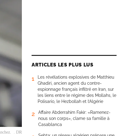
ARTICLES LES PLUS LUS
Les révélations explosives de Matthieu
1
Ghadiri, ancien agent du contre-
espionnage français infiltré en Iran, sur
les liens entre le régime des Mollahs, le
Polisario, le Hezbollah et l’Algérie
Affaire Abderrahim Fakir: «Ramenez-
2
nous son corps», clame sa famille à
Casablanca
anchez. . DR
Sebta: un réseau algérien prépare une