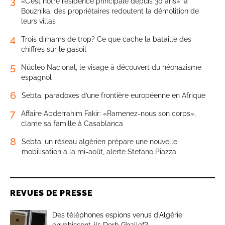
3
«C’est notre résidence principale depuis 30 ans»: à
Bouznika, des propriétaires redoutent la démolition de
leurs villas
4
Trois dirhams de trop? Ce que cache la bataille des
chiffres sur le gasoil
5
Núcleo Nacional, le visage à découvert du néonazisme
espagnol
6
Sebta, paradoxes d’une frontière européenne en Afrique
7
Affaire Abderrahim Fakir: «Ramenez-nous son corps»,
clame sa famille à Casablanca
8
Sebta: un réseau algérien prépare une nouvelle
mobilisation à la mi-août, alerte Stefano Piazza
REVUES DE PRESSE
Des téléphones espions venus d’Algérie
envahissent-ils Derb Ghallef?