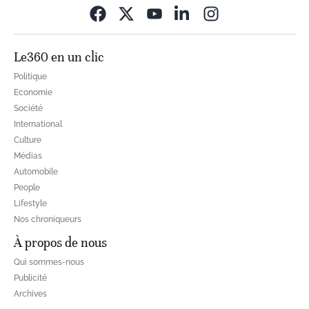
Opens in new wi
Le360 en un clic
Politique
Economie
Société
International
Culture
Médias
Automobile
People
Lifestyle
Nos chroniqueurs
À propos de nous
Qui sommes-nous
Publicité
Archives