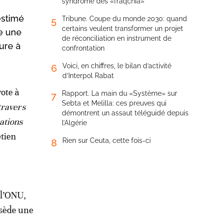
syndrome des «fraqchia»
estimé
Tribune. Coupe du monde 2030: quand
5
certains veulent transformer un projet
ue une
de réconciliation en instrument de
ture à
confrontation
Voici, en chiffres, le bilan d’activité
6
d’Interpol Rabat
ote à
Rapport. La main du «Système» sur
7
Sebta et Melilla: ces preuves qui
travers
démontrent un assaut téléguidé depuis
ations
l’Algérie
etien
Rien sur Ceuta, cette fois-ci
8
 l’ONU,
ssède une