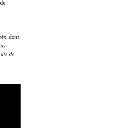
 de
oix, dont
ans
oits de