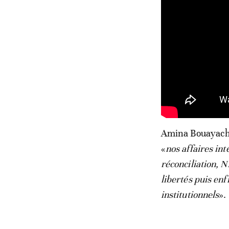
Amina Bouayach a
«
nos affaires int
réconciliation, 
libertés puis enf
institutionnels
».