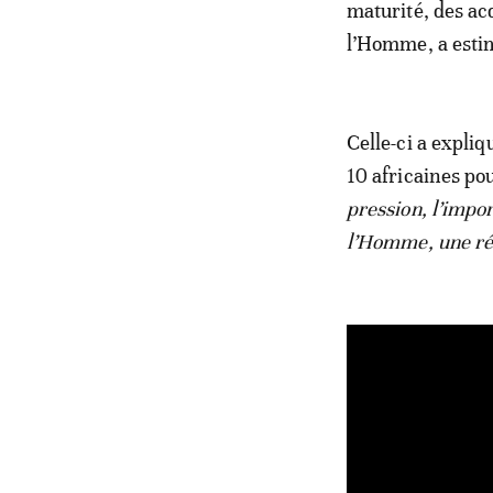
maturité, des ac
l’Homme, a esti
Celle-ci a expliq
10 africaines po
pression, l’impo
l’Homme, une réf