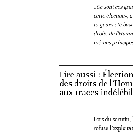
«
Ce sont ces gra
cette élection
», s
toujours été bas
droits de l’Hom
mêmes principes à
Lire aussi :
Électio
des droits de l’Ho
aux traces indélébi
Lors du scrutin,
refuse l’exploit