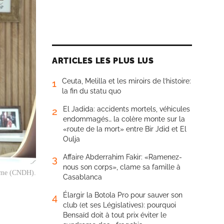
ARTICLES LES PLUS LUS
Ceuta, Melilla et les miroirs de l’histoire:
1
la fin du statu quo
El Jadida: accidents mortels, véhicules
2
endommagés… la colère monte sur la
«route de la mort» entre Bir Jdid et El
Oulja
Affaire Abderrahim Fakir: «Ramenez-
3
nous son corps», clame sa famille à
omme (CNDH).
Casablanca
Élargir la Botola Pro pour sauver son
4
club (et ses Législatives): pourquoi
Bensaïd doit à tout prix éviter le