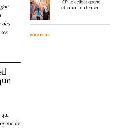
HCP: le célibat gagne
agne
nettement du terrain
a
e des
 ces
VOIR PLUS
il
que
 qui
moyens de