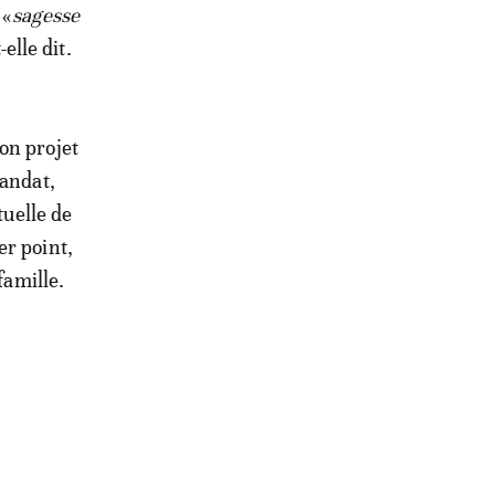
 «
sagesse
t-elle dit.
on projet
mandat,
tuelle de
er point,
famille.