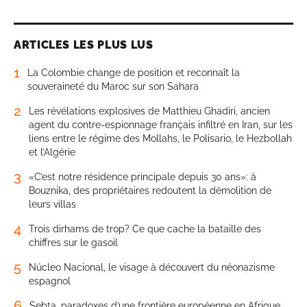
ARTICLES LES PLUS LUS
1
La Colombie change de position et reconnaît la
souveraineté du Maroc sur son Sahara
2
Les révélations explosives de Matthieu Ghadiri, ancien
agent du contre-espionnage français infiltré en Iran, sur les
liens entre le régime des Mollahs, le Polisario, le Hezbollah
et l’Algérie
3
«C’est notre résidence principale depuis 30 ans»: à
Bouznika, des propriétaires redoutent la démolition de
leurs villas
4
Trois dirhams de trop? Ce que cache la bataille des
chiffres sur le gasoil
5
Núcleo Nacional, le visage à découvert du néonazisme
espagnol
6
Sebta, paradoxes d’une frontière européenne en Afrique