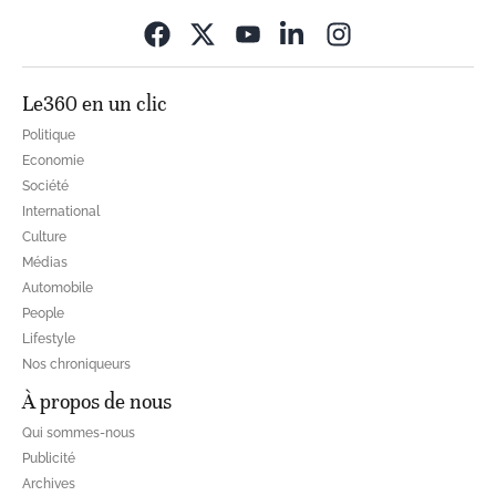
Opens in new wi
Le360 en un clic
Politique
Economie
Société
International
Culture
Médias
Automobile
People
Lifestyle
Nos chroniqueurs
À propos de nous
Qui sommes-nous
Publicité
Archives