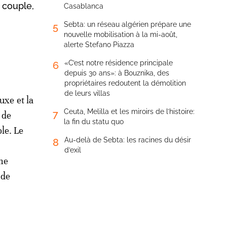
 couple,
Casablanca
Sebta: un réseau algérien prépare une
5
nouvelle mobilisation à la mi-août,
alerte Stefano Piazza
«C’est notre résidence principale
6
depuis 30 ans»: à Bouznika, des
propriétaires redoutent la démolition
de leurs villas
uxe et la
Ceuta, Melilla et les miroirs de l’histoire:
7
 de
la fin du statu quo
le. Le
Au-delà de Sebta: les racines du désir
8
d’exil
ne
 de