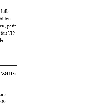
 billet
billets
se, petit
rfait VIP
de
Arzana
ions
.900