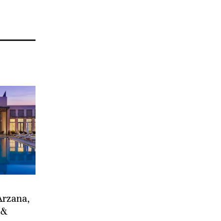
Arzana,
 &