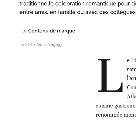
traditionnelle célébration romantique pour d
entre amis, en famille ou avec des collègues
Par
Contenu de marque
Le 27/01/2024 à 09h37
L
e 1
rom
l’a
Con
Atl
cuisine gastron
renommée mondial