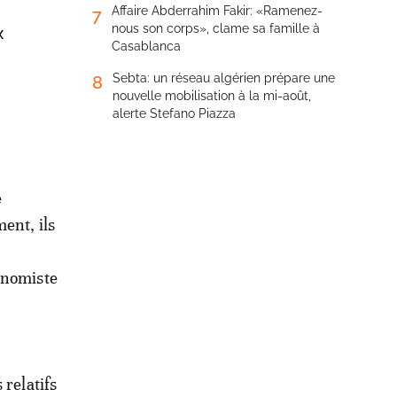
Affaire Abderrahim Fakir: «Ramenez-
7
nous son corps», clame sa famille à
x
Casablanca
Sebta: un réseau algérien prépare une
8
nouvelle mobilisation à la mi-août,
alerte Stefano Piazza
e
ment, ils
conomiste
 relatifs