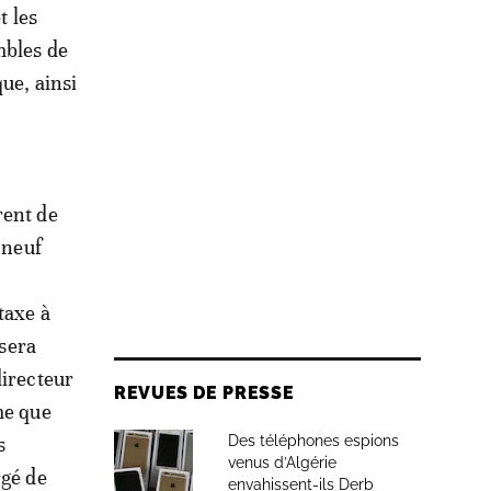
t les
mbles de
ue, ainsi
rent de
 neuf
taxe à
 sera
directeur
REVUES DE PRESSE
me que
Des téléphones espions
s
venus d’Algérie
rgé de
envahissent-ils Derb