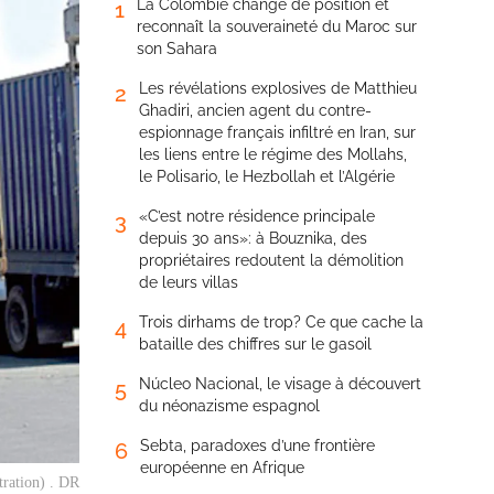
La Colombie change de position et
1
reconnaît la souveraineté du Maroc sur
son Sahara
Les révélations explosives de Matthieu
2
Ghadiri, ancien agent du contre-
espionnage français infiltré en Iran, sur
les liens entre le régime des Mollahs,
le Polisario, le Hezbollah et l’Algérie
«C’est notre résidence principale
3
depuis 30 ans»: à Bouznika, des
propriétaires redoutent la démolition
de leurs villas
Trois dirhams de trop? Ce que cache la
4
bataille des chiffres sur le gasoil
Núcleo Nacional, le visage à découvert
5
du néonazisme espagnol
Sebta, paradoxes d’une frontière
6
européenne en Afrique
tration) . DR