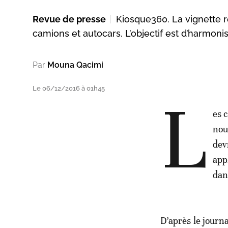
Revue de presse
Kiosque360. La vignette r
camions et autocars. L’objectif est d’harmonise
Par
Mouna Qacimi
Le 06/12/2016 à 01h45
L
es 
nou
devr
app
dan
D’après le journ