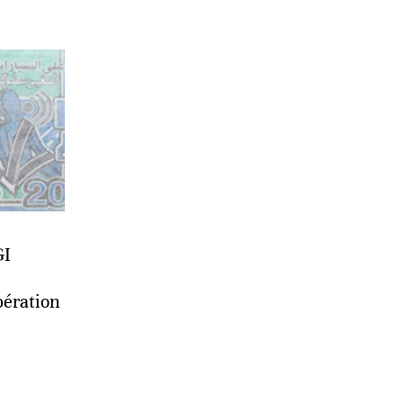
GI
opération