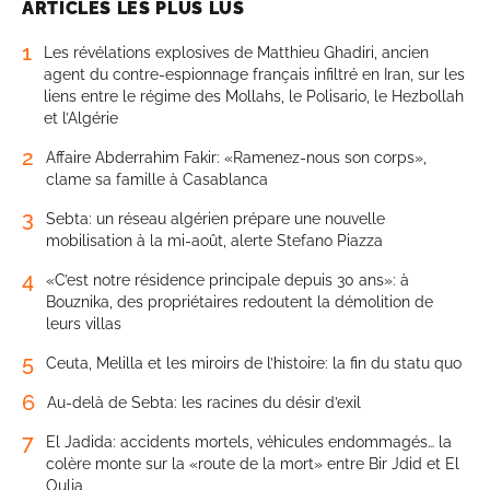
ARTICLES LES PLUS LUS
1
Les révélations explosives de Matthieu Ghadiri, ancien
agent du contre-espionnage français infiltré en Iran, sur les
liens entre le régime des Mollahs, le Polisario, le Hezbollah
et l’Algérie
2
Affaire Abderrahim Fakir: «Ramenez-nous son corps»,
clame sa famille à Casablanca
3
Sebta: un réseau algérien prépare une nouvelle
mobilisation à la mi-août, alerte Stefano Piazza
4
«C’est notre résidence principale depuis 30 ans»: à
Bouznika, des propriétaires redoutent la démolition de
leurs villas
5
Ceuta, Melilla et les miroirs de l’histoire: la fin du statu quo
6
Au-delà de Sebta: les racines du désir d’exil
7
El Jadida: accidents mortels, véhicules endommagés… la
colère monte sur la «route de la mort» entre Bir Jdid et El
Oulja