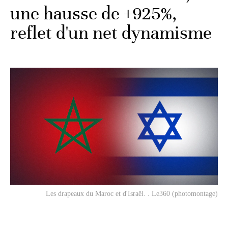
une hausse de +925%,
reflet d'un net dynamisme
Les drapeaux du Maroc et d'Israël. . Le360 (photomontage)