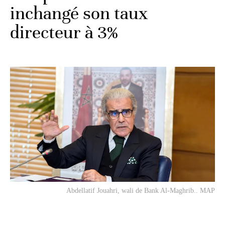
inchangé son taux
directeur à 3%
Abdellatif Jouahri, wali de Bank Al-Maghrib.. MAP