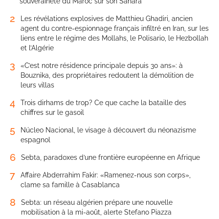
souveraineté du Maroc sur son Sahara
2
Les révélations explosives de Matthieu Ghadiri, ancien
agent du contre-espionnage français infiltré en Iran, sur les
liens entre le régime des Mollahs, le Polisario, le Hezbollah
et l’Algérie
3
«C’est notre résidence principale depuis 30 ans»: à
Bouznika, des propriétaires redoutent la démolition de
leurs villas
4
Trois dirhams de trop? Ce que cache la bataille des
chiffres sur le gasoil
5
Núcleo Nacional, le visage à découvert du néonazisme
espagnol
6
Sebta, paradoxes d’une frontière européenne en Afrique
7
Affaire Abderrahim Fakir: «Ramenez-nous son corps»,
clame sa famille à Casablanca
8
Sebta: un réseau algérien prépare une nouvelle
mobilisation à la mi-août, alerte Stefano Piazza