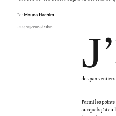
Par
Mouna Hachim
Le 04/05/2024 à 11h01
J’
des pans entiers
Parmi les points 
auxquels j’ai eu 