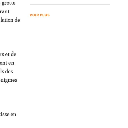
 grotte
urant
VOIR PLUS
ulation de
rs et de
vent en
ls des
’énigmes
tisse en