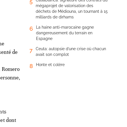
Casablanca: signature des contrats du
5
mégaprojet de valorisation des
déchets de Médiouna, un tournant à 15
milliards de dirhams
La haine anti-marocaine gagne
6
dangereusement du terrain en
Espagne
ne
Ceuta: autopsie d’une crise où chacun
7
senté de
avait son complot
Honte et colère
8
ba Romero
personne,
nts
 et dont