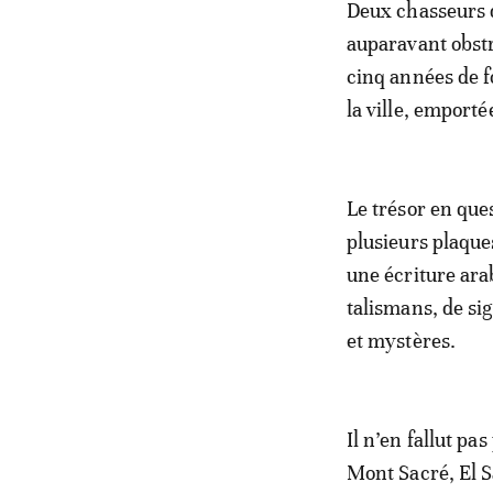
Deux chasseurs d
auparavant obstr
cinq années de fo
la ville, emporté
Le trésor en que
plusieurs plaque
une écriture ara
talismans, de s
et mystères.
Il n’en fallut pa
Mont Sacré, El 