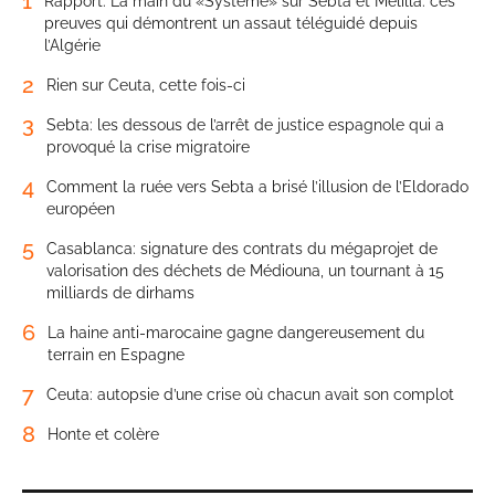
1
Rapport. La main du «Système» sur Sebta et Melilla: ces
preuves qui démontrent un assaut téléguidé depuis
l’Algérie
2
Rien sur Ceuta, cette fois-ci
3
Sebta: les dessous de l’arrêt de justice espagnole qui a
provoqué la crise migratoire
4
Comment la ruée vers Sebta a brisé l’illusion de l’Eldorado
européen
5
Casablanca: signature des contrats du mégaprojet de
valorisation des déchets de Médiouna, un tournant à 15
milliards de dirhams
6
La haine anti-marocaine gagne dangereusement du
terrain en Espagne
7
Ceuta: autopsie d’une crise où chacun avait son complot
8
Honte et colère