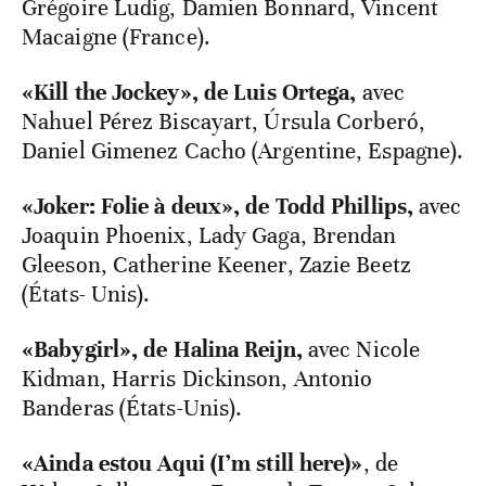
Grégoire Ludig, Damien Bonnard, Vincent
Macaigne (France).
«Kill the Jockey», de Luis Ortega,
avec
Nahuel Pérez Biscayart, Úrsula Corberó,
Daniel Gimenez Cacho (Argentine, Espagne).
«Joker: Folie à deux», de Todd Phillips,
avec
Joaquin Phoenix, Lady Gaga, Brendan
Gleeson, Catherine Keener, Zazie Beetz
(États- Unis).
«Babygirl», de Halina Reijn,
avec Nicole
Kidman, Harris Dickinson, Antonio
Banderas (États-Unis).
«Ainda estou Aqui (I’m still here)»
, de