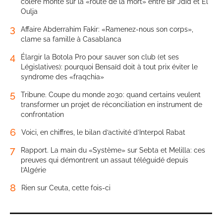
colère monte sur la «route de la mort» entre Bir Jdid et El
Oulja
3
Affaire Abderrahim Fakir: «Ramenez-nous son corps»,
clame sa famille à Casablanca
4
Élargir la Botola Pro pour sauver son club (et ses
Législatives): pourquoi Bensaïd doit à tout prix éviter le
syndrome des «fraqchia»
5
Tribune. Coupe du monde 2030: quand certains veulent
transformer un projet de réconciliation en instrument de
confrontation
6
Voici, en chiffres, le bilan d’activité d’Interpol Rabat
7
Rapport. La main du «Système» sur Sebta et Melilla: ces
preuves qui démontrent un assaut téléguidé depuis
l’Algérie
8
Rien sur Ceuta, cette fois-ci