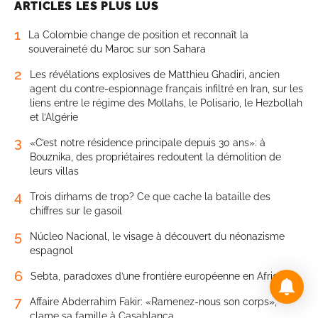
ARTICLES LES PLUS LUS
1
La Colombie change de position et reconnaît la
souveraineté du Maroc sur son Sahara
2
Les révélations explosives de Matthieu Ghadiri, ancien
agent du contre-espionnage français infiltré en Iran, sur les
liens entre le régime des Mollahs, le Polisario, le Hezbollah
et l’Algérie
3
«C’est notre résidence principale depuis 30 ans»: à
Bouznika, des propriétaires redoutent la démolition de
leurs villas
4
Trois dirhams de trop? Ce que cache la bataille des
chiffres sur le gasoil
5
Núcleo Nacional, le visage à découvert du néonazisme
espagnol
6
Sebta, paradoxes d’une frontière européenne en Afrique
7
Affaire Abderrahim Fakir: «Ramenez-nous son corps»,
clame sa famille à Casablanca