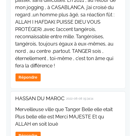
passer, sans difficultés. En 2021 , au retour de
mon jogging , à CASABLANCA, j’ai croisé du
regard ,un homme plus âgé, sa réaction fût :
ALLAH I HAFDAK( PUISSE DIEU VOUS
PROTÉGER) ,avec l’accent tangérois,
reconnaissable entre mille. Tangéroises,
tangérois, toujours égaux à eux-mêmes, au
nord , au centre ,partout. TANGER sois ,
éternellement , toi-même , c’est ton âme qui
fera la différence !
Répondre
HASSAN DU MAROC
2022-08-08 19:34:14
Merveilleuse ville que Tanger Belle elle etait
Plus belle elle est Merci MAJESTE Et qu
ALLAH en soit louè
Répondre