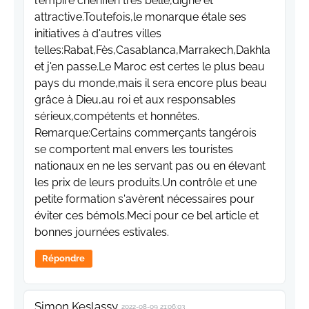
l'empire chérifien très belle,digne et
attractive.Toutefois,le monarque étale ses
initiatives à d'autres villes
telles:Rabat,Fès,Casablanca,Marrakech,Dakhla
et j'en passe.Le Maroc est certes le plus beau
pays du monde,mais il sera encore plus beau
grâce à Dieu,au roi et aux responsables
sérieux,compétents et honnêtes.
Remarque:Certains commerçants tangérois
se comportent mal envers les touristes
nationaux en ne les servant pas ou en élevant
les prix de leurs produits.Un contrôle et une
petite formation s'avèrent nécessaires pour
éviter ces bémols.Meci pour ce bel article et
bonnes journées estivales.
Répondre
Simon Keslassy
2022-08-09 21:06:03