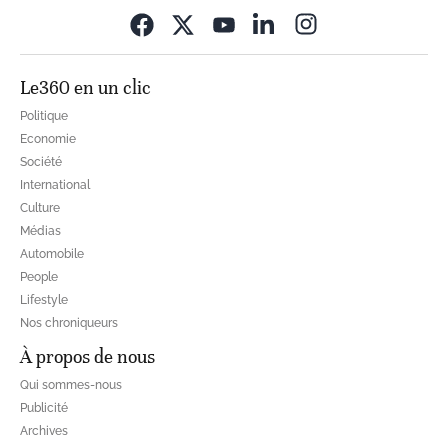
Opens in new wi
Le360 en un clic
Politique
Economie
Société
International
Culture
Médias
Automobile
People
Lifestyle
Nos chroniqueurs
À propos de nous
Qui sommes-nous
Publicité
Archives