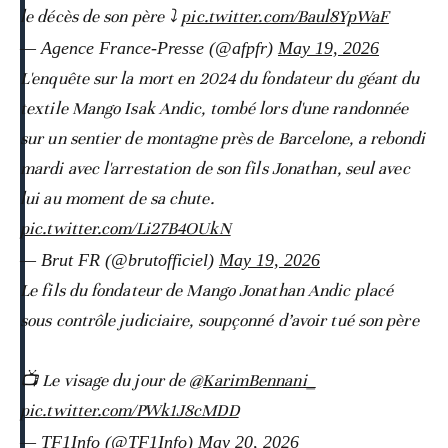
le décès de son père ⤵️
pic.twitter.com/Baul8YpWaF
— Agence France-Presse (@afpfr)
May 19, 2026
L'enquête sur la mort en 2024 du fondateur du géant du
textile Mango Isak Andic, tombé lors d'une randonnée
sur un sentier de montagne près de Barcelone, a rebondi
mardi avec l'arrestation de son fils Jonathan, seul avec
lui au moment de sa chute.
pic.twitter.com/Li27B4OUkN
— Brut FR (@brutofficiel)
May 19, 2026
Le fils du fondateur de Mango Jonathan Andic placé
sous contrôle judiciaire, soupçonné d’avoir tué son père
📺 Le visage du jour de
@KarimBennani_
pic.twitter.com/PWk1J8cMDD
— TF1Info (@TF1Info)
May 20, 2026