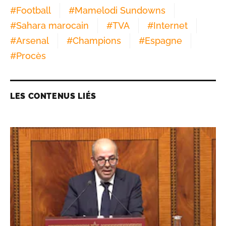
#
Football
#
Mamelodi Sundowns
#
Sahara marocain
#
TVA
#
Internet
#
Arsenal
#
Champions
#
Espagne
#
Procès
LES CONTENUS LIÉS