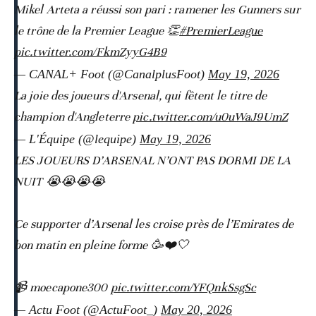
Mikel Arteta a réussi son pari : ramener les Gunners sur
le trône de la Premier League 👏
#PremierLeague
pic.twitter.com/FkmZyyG4B9
— CANAL+ Foot (@CanalplusFoot)
May 19, 2026
La joie des joueurs d'Arsenal, qui fêtent le titre de
champion d'Angleterre
pic.twitter.com/u0uWaJ9UmZ
— L'Équipe (@lequipe)
May 19, 2026
LES JOUEURS D’ARSENAL N’ONT PAS DORMI DE LA
NUIT 😭😭😭😭
Ce supporter d’Arsenal les croise près de l’Emirates de
bon matin en pleine forme 🥳❤️🤍
📹 moecapone300
pic.twitter.com/YFQnkSsgSc
— Actu Foot (@ActuFoot_)
May 20, 2026