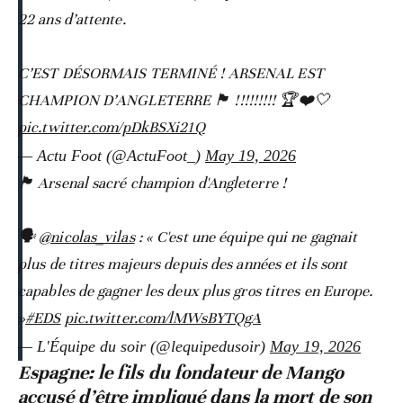
22 ans d’attente.
C’EST DÉSORMAIS TERMINÉ ! ARSENAL EST
CHAMPION D’ANGLETERRE 🏴󠁧󠁢󠁥󠁮󠁧󠁿 !!!!!!!!! 🏆❤️🤍
pic.twitter.com/pDkBSXi21Q
— Actu Foot (@ActuFoot_)
May 19, 2026
🏴󠁧󠁢󠁥󠁮󠁧󠁿 Arsenal sacré champion d'Angleterre !
🗣️
@nicolas_vilas
: « C'est une équipe qui ne gagnait
plus de titres majeurs depuis des années et ils sont
capables de gagner les deux plus gros titres en Europe.
»
#EDS
pic.twitter.com/lMWsBYTQgA
— L'Équipe du soir (@lequipedusoir)
May 19, 2026
Espagne: le fils du fondateur de Mango
accusé d’être impliqué dans la mort de son