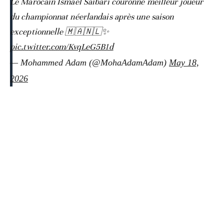
Le Marocain Ismael Saibari couronné meilleur joueur
du championnat néerlandais après une saison
exceptionnelle 🇲🇦🇳🇱✨
pic.twitter.com/KvqLeG5B1d
— Mohammed Adam (@MohaAdamAdam)
May 18,
2026