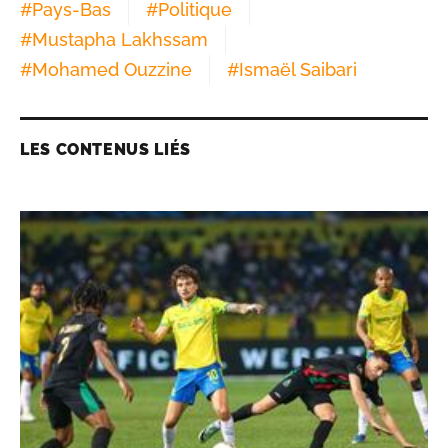
#
Pays-Bas
#
Politique
#
Mustapha Lakhssam
#
Mohamed Ouzzine
#
Ismaël Saibari
LES CONTENUS LIÉS