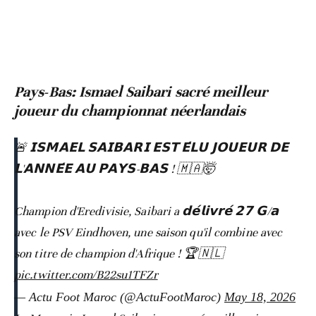
Pays-Bas: Ismael Saibari sacré meilleur
joueur du championnat néerlandais
🚨 𝗜𝗦𝗠𝗔𝗘𝗟 𝗦𝗔𝗜𝗕𝗔𝗥𝗜 𝗘𝗦𝗧 𝗘́𝗟𝗨 𝗝𝗢𝗨𝗘𝗨𝗥 𝗗𝗘
𝗟'𝗔𝗡𝗡𝗘́𝗘 𝗔𝗨 𝗣𝗔𝗬𝗦-𝗕𝗔𝗦 ! 🇲🇦🤯
Champion d'Eredivisie, Saibari a 𝗱𝗲́𝗹𝗶𝘃𝗿𝗲́ 𝟮𝟳 𝗚/𝗮
avec le PSV Eindhoven, une saison qu'il combine avec
son titre de champion d'Afrique ! 🏆🇳🇱
pic.twitter.com/B22su1TFZr
— Actu Foot Maroc (@ActuFootMaroc)
May 18, 2026