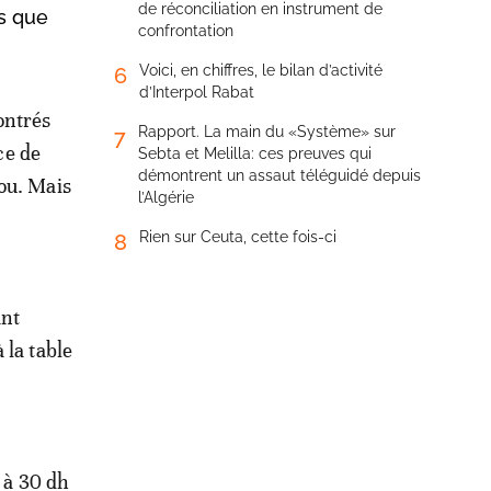
de réconciliation en instrument de
s que
confrontation
Voici, en chiffres, le bilan d’activité
6
d’Interpol Rabat
ontrés
Rapport. La main du «Système» sur
7
ce de
Sebta et Melilla: ces preuves qui
démontrent un assaut téléguidé depuis
lou. Mais
l’Algérie
Rien sur Ceuta, cette fois-ci
8
ant
 la table
t à 30 dh