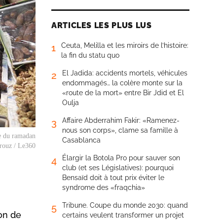
ARTICLES LES PLUS LUS
Ceuta, Melilla et les miroirs de l’histoire:
1
la fin du statu quo
El Jadida: accidents mortels, véhicules
2
endommagés… la colère monte sur la
«route de la mort» entre Bir Jdid et El
Oulja
Affaire Abderrahim Fakir: «Ramenez-
3
nous son corps», clame sa famille à
he du ramadan
Casablanca
rouz / Le360
Élargir la Botola Pro pour sauver son
4
club (et ses Législatives): pourquoi
Bensaïd doit à tout prix éviter le
syndrome des «fraqchia»
Tribune. Coupe du monde 2030: quand
5
ion de
certains veulent transformer un projet