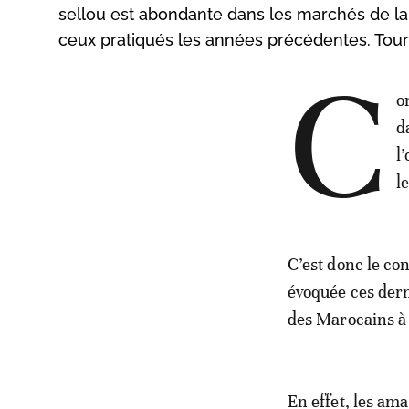
sellou est abondante dans les marchés de la
ceux pratiqués les années précédentes. Tour
C
o
d
l
l
C’est donc le co
évoquée ces dern
des Marocains à
En effet, les ama