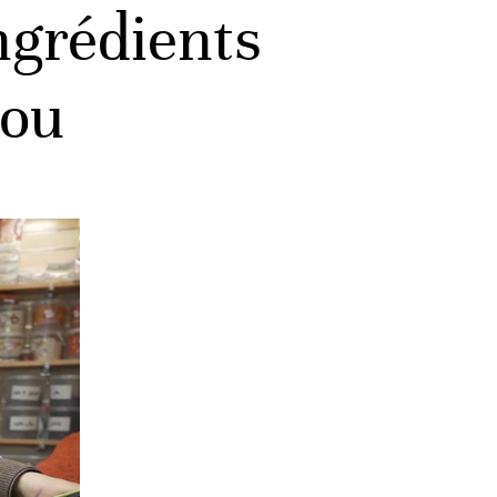
ngrédients
lou