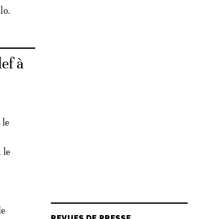
lo.
ef à
 le
 le
le
REVUES DE PRESSE