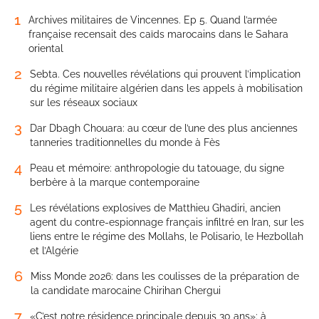
1
Archives militaires de Vincennes. Ep 5. Quand l’armée
française recensait des caïds marocains dans le Sahara
oriental
2
Sebta. Ces nouvelles révélations qui prouvent l’implication
du régime militaire algérien dans les appels à mobilisation
sur les réseaux sociaux
3
Dar Dbagh Chouara: au cœur de l’une des plus anciennes
tanneries traditionnelles du monde à Fès
4
Peau et mémoire: anthropologie du tatouage, du signe
berbère à la marque contemporaine
5
Les révélations explosives de Matthieu Ghadiri, ancien
agent du contre-espionnage français infiltré en Iran, sur les
liens entre le régime des Mollahs, le Polisario, le Hezbollah
et l’Algérie
6
Miss Monde 2026: dans les coulisses de la préparation de
la candidate marocaine Chirihan Chergui
7
«C’est notre résidence principale depuis 30 ans»: à