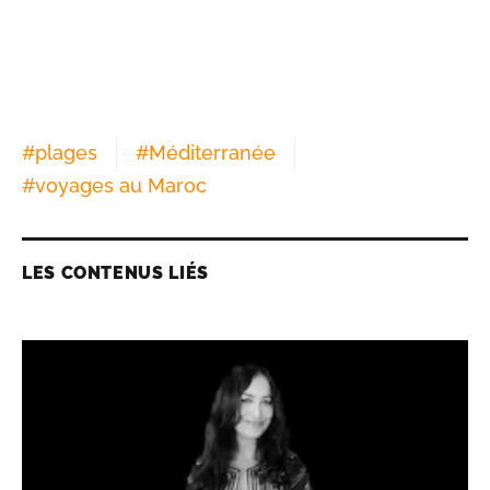
#
plages
#
Méditerranée
#
voyages au Maroc
LES CONTENUS LIÉS