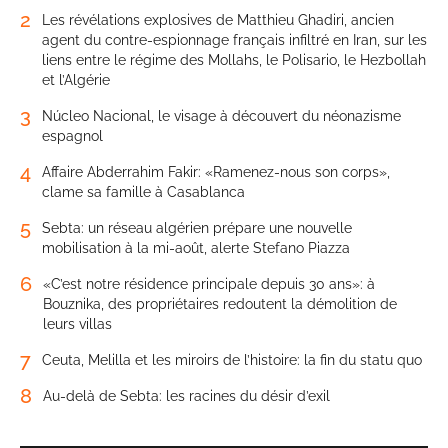
2
Les révélations explosives de Matthieu Ghadiri, ancien
agent du contre-espionnage français infiltré en Iran, sur les
liens entre le régime des Mollahs, le Polisario, le Hezbollah
et l’Algérie
3
Núcleo Nacional, le visage à découvert du néonazisme
espagnol
4
Affaire Abderrahim Fakir: «Ramenez-nous son corps»,
clame sa famille à Casablanca
5
Sebta: un réseau algérien prépare une nouvelle
mobilisation à la mi-août, alerte Stefano Piazza
6
«C’est notre résidence principale depuis 30 ans»: à
Bouznika, des propriétaires redoutent la démolition de
leurs villas
7
Ceuta, Melilla et les miroirs de l’histoire: la fin du statu quo
8
Au-delà de Sebta: les racines du désir d’exil