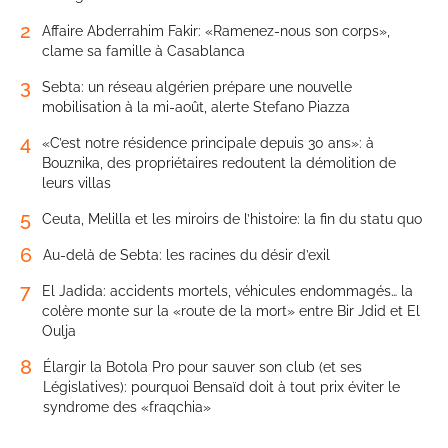
2
Affaire Abderrahim Fakir: «Ramenez-nous son corps»,
clame sa famille à Casablanca
3
Sebta: un réseau algérien prépare une nouvelle
mobilisation à la mi-août, alerte Stefano Piazza
4
«C’est notre résidence principale depuis 30 ans»: à
Bouznika, des propriétaires redoutent la démolition de
leurs villas
5
Ceuta, Melilla et les miroirs de l’histoire: la fin du statu quo
6
Au-delà de Sebta: les racines du désir d’exil
7
El Jadida: accidents mortels, véhicules endommagés… la
colère monte sur la «route de la mort» entre Bir Jdid et El
Oulja
8
Élargir la Botola Pro pour sauver son club (et ses
Législatives): pourquoi Bensaïd doit à tout prix éviter le
syndrome des «fraqchia»