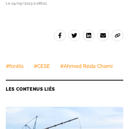
Le 04/05/2023 à 08h21
#
forêts
#
CESE
#
Ahmed Réda Chami
LES CONTENUS LIÉS