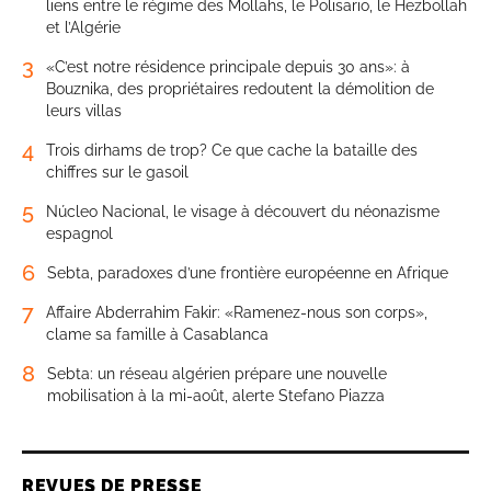
liens entre le régime des Mollahs, le Polisario, le Hezbollah
et l’Algérie
3
«C’est notre résidence principale depuis 30 ans»: à
Bouznika, des propriétaires redoutent la démolition de
leurs villas
4
Trois dirhams de trop? Ce que cache la bataille des
chiffres sur le gasoil
5
Núcleo Nacional, le visage à découvert du néonazisme
espagnol
6
Sebta, paradoxes d’une frontière européenne en Afrique
7
Affaire Abderrahim Fakir: «Ramenez-nous son corps»,
clame sa famille à Casablanca
8
Sebta: un réseau algérien prépare une nouvelle
mobilisation à la mi-août, alerte Stefano Piazza
REVUES DE PRESSE